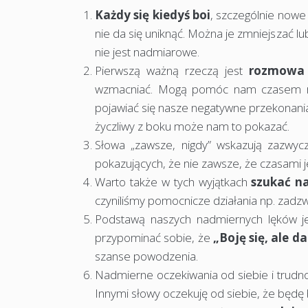
Każdy się kiedyś boi
, szczególnie nowe
nie da się uniknąć. Można je zmniejszać lu
nie jest nadmiarowe.
Pierwszą ważną rzeczą jest
rozmowa 
wzmacniać. Mogą pomóc nam czasem ro
pojawiać się nasze negatywne przekonania o
życzliwy z boku może nam to pokazać.
Słowa „zawsze, nigdy” wskazują zazwyc
pokazujących, że nie zawsze, że czasami je
Warto także w tych wyjątkach
szukać n
czyniliśmy pomocnicze działania np. zadzw
Podstawą naszych nadmiernych lęków je
przypominać sobie, że
„Boję się, ale d
szanse powodzenia.
Nadmierne oczekiwania od siebie i trudno
Innymi słowy oczekuję od siebie, że będę 