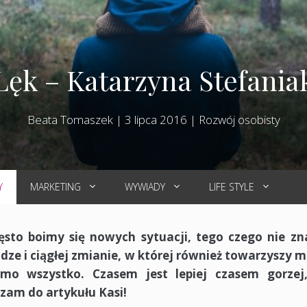
Lęk – Katarzyna Stefania
Beata Tomaszek
|
3 lipca 2016
|
Rozwój osobisty
Y
MARKETING
WYWIADY
LIFE STYLE
ęsto boimy się nowych sytuacji, tego czego nie z
dze i ciągłej zmianie, w której również towarzyszy mi
o wszystko. Czasem jest lepiej czasem gorzej,
szam do artykułu Kasi!