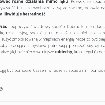
ować różne działania mimo lęku
. Pozwolenie sobie 
ywistość i nasze wyobrażenia są adekwatne, pozwala n
ia likwiduje bezradność
.
ować
i odpoczywać w zdrowy sposób. Dobrać formę odpoc
ę relaksacyjną, spokojną, inni masaż lub kąpiel, a jeszcze
im zużyć zmobilizowaną w mięśniach energię. Może to być bie
 osoby pracujące umysłowo potrzebują poruszać się, by na
także głębokie nieco wolniejsze
oddechy
, które regulują od
 mogą być pomocne. Czasem w radzeniu sobie z nimi pomocny
🙂