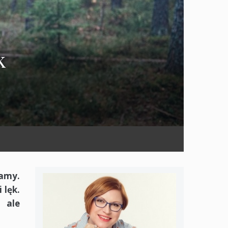
k
namy.
 lęk.
 ale