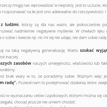
 rzeczy mogą nas wprowadzać w niepokój. Jest to uczucie, k
b rozpoznawać na ile jest ono adekwatne do rzeczywistości. I 
z ludźmi
, którzy są dla nas ważni, ale jednocześnie pot
zwiać nadmiernie negatywne myślenie. W chwilach lęku
 sobie i świecie np. nic mi się nie udaje, nie dam sobie rady
zaj na taką negatywną generalizację. Warto
szukać wyją
st inaczej.
aszych zasobów
naszych umiejętności, właściwości lub fak
oniliśmy.
st brak wiary w to, że poradzimy sobie. Ważnym więc je
am radę”.
Pozwoli nam to podejmować działania, które zwięk
ści w wyznaczaniu celów cząstkowych, którymi można się cie
biegała, chociaż jeszcze nie umiem chodzić .