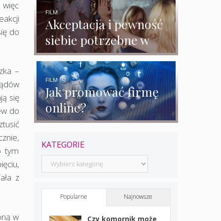
rozmowy z
 więc
ekspertkami
FILM
eakcji
Akceptacja i pewność
się do
siebie potrzebne w
biznesie?
zka –
FILM
ządów
Jak promować firmę
ją się
online?
ew do
tusić
znie,
KATEGORIE
o tym
Kategorie
ięciu,
ała z
Popularne
Najnowsze
oną w
Czy komornik może