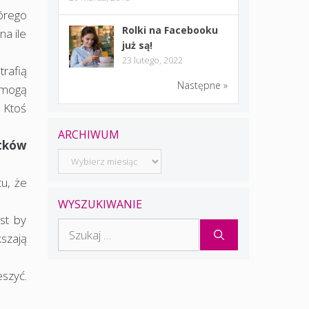
tórego
Rolki na Facebooku
na ile
już są!
23 lutego, 2022
rafią
Następne »
 mogą
. Ktoś
ARCHIWUM
tków
Archiwum
tu, że
WYSZUKIWANIE
st by
Szukaj:
szają
szyć.