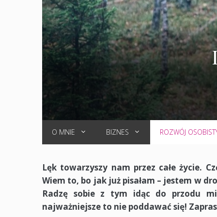
O MNIE
BIZNES
ROZWÓJ OSOBIST
Lęk towarzyszy nam przez całe życie. Cz
Wiem to, bo jak już pisałam – jestem w dro
Radzę sobie z tym idąc do przodu mim
najważniejsze to nie poddawać się! Zapra