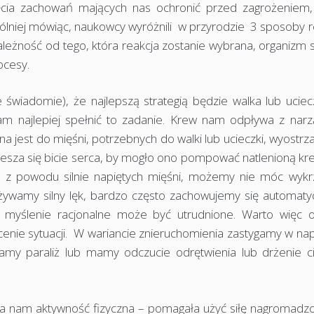
ęcia zachowań mających nas ochronić przed zagrożeniem,
ólniej mówiąc, naukowcy wyróżnili w przyrodzie 3 sposoby r
zależność od tego, która reakcja zostanie wybrana, organizm 
ocesy.
świadomie), że najlepszą strategią będzie walka lub uciec
 najlepiej spełnić to zadanie. Krew nam odpływa z nar
a jest do mięśni, potrzebnych do walki lub ucieczki, wyostrza
piesza się bicie serca, by mogło ono pompować natlenioną kr
h z powodu silnie napiętych mięśni, możemy nie móc wykrz
żywamy silny lęk, bardzo często zachowujemy się automatyc
myślenie racjonalne może być utrudnione. Warto więc 
enie sytuacji. W wariancie znieruchomienia zastygamy w nap
amy paraliż lub mamy odczucie odrętwienia lub drżenie ci
ała nam aktywność fizyczna – pomagała użyć siłę nagromadz