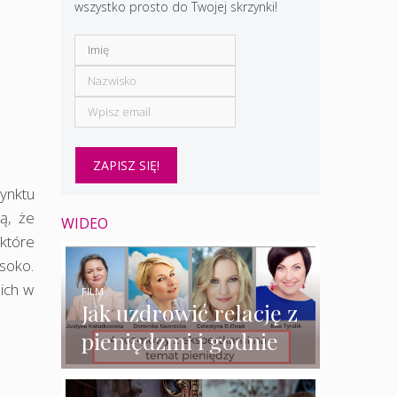
wszystko prosto do Twojej skrzynki!
ynktu
ą, że
WIDEO
które
ysoko.
ich w
FILM
Jak uzdrowić relację z
pieniędzmi i godnie
zarabiać? – 4