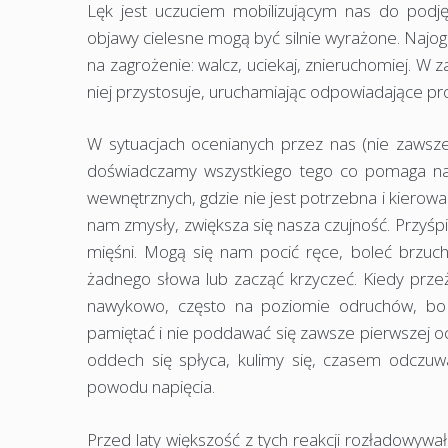
Lęk jest uczuciem mobilizującym nas do podj
objawy cielesne mogą być silnie wyrażone. Najog
na zagrożenie: walcz, uciekaj, znieruchomiej. W 
niej przystosuje, uruchamiając odpowiadające pr
W sytuacjach ocenianych przez nas (nie zawsze 
doświadczamy wszystkiego tego co pomaga nam
wewnętrznych, gdzie nie jest potrzebna i kierowan
nam zmysły, zwiększa się nasza czujność. Przyś
mięśni. Mogą się nam pocić ręce, boleć brzuc
żadnego słowa lub zacząć krzyczeć. Kiedy prze
nawykowo, często na poziomie odruchów, bo 
pamiętać i nie poddawać się zawsze pierwszej oc
oddech się spłyca, kulimy się, czasem odczuw
powodu napięcia.
Przed laty większość z tych reakcji rozładowyw