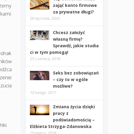
możemy
zająć konto firmowe
za prywatne długi?
kami.
28 stycznia, 2020
Chcesz założyć
własną firmę?
Sprawdź, jakie studia
ci w tym pomogą!
jednak
25 czerwca, 2018
ników
odźca
Seks bez zobowiązań
czenie
– czy to w ogóle
zucia
możliwe?
10 lutego, 2017
Zmiana życia dzięki
pracy z
podświadomością –
iki.
Elżbieta Strzyga-Zdanowska
29 marca, 2018