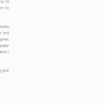
na to
am to
zynku
 inni
ganie,
pięte
dech i
 jest