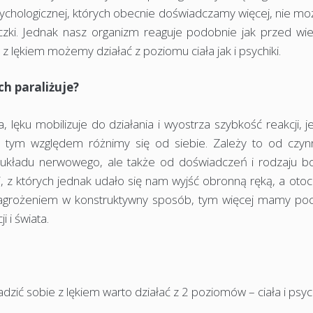
 psychologicznej, których obecnie doświadczamy więcej, nie 
czki. Jednak nasz organizm reaguje podobnie jak przed wie
e z lękiem możemy działać z poziomu ciała jak i psychiki.
ch paraliżuje?
lęku mobilizuje do działania i wyostrza szybkość reakcji, 
d tym względem różnimy się od siebie. Zależy to od czyn
go układu nerwowego, ale także od doświadczeń i rodzaju b
, z których jednak udało się nam wyjść obronną ręką, a oto
zagrożeniem w konstruktywny sposób, tym więcej mamy poc
 i świata.
ić sobie z lękiem warto działać z 2 poziomów – ciała i psych