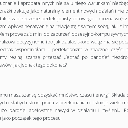
uznanie i aprobata innych nie są u niego warunkami niezbę
rażki traktuje jako naturalny element nowych działań i nie 
talne zaprzeczenie perfekcjonisty zdrowego – można wręcz 
nizm wpływa negatywnie na relacje (tę z samym sobą, jak i z in
wiem prowadzić m.in. do zaburzeń obsesyjno-kompulsywnych
araliżowi decyzyjnemu (bo jak działać skoro wciąż ma się poc
ż jednak wspomniałam – perfekcjonizm w znacznej części
my realną szansę przestać „jechać po bandzie” niezdr
jawów. Jak jednak tego dokonać?
emu masz szansę odzyskać mnóstwo czasu i energii. Składa s
ch i słabych stron, praca z przekonaniami. Istnieje wiele m
żo bardziej adekwatne nawyki w działaniu i myśleniu. Po
 jako początek tego procesu.