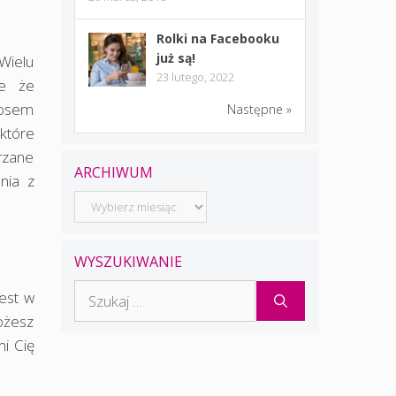
Rolki na Facebooku
już są!
Wielu
23 lutego, 2022
je że
głosem
Następne »
które
rzane
ARCHIWUM
nia z
Archiwum
WYSZUKIWANIE
Szukaj:
est w
możesz
mi Cię