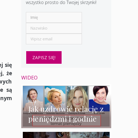
wszystko prosto do Twojej skrzynki!
j się
j, że
WIDEO
owych
e są
wanym
FILM
Jak uzdrowić relację z
pieniędzmi i godnie
zarabiać? – 4