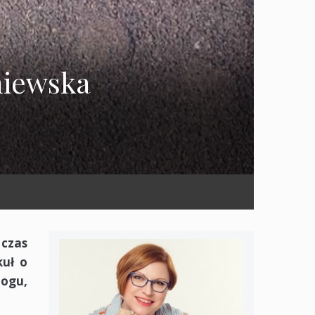
niewska
 czas
kuł o
logu,