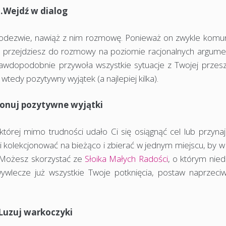
3.Wejdź w dialog
 odezwie, nawiąż z nim rozmowę. Ponieważ on zwykle komun
m przejdziesz do rozmowy na poziomie racjonalnych argume
Prawdopodobnie przywoła wszystkie sytuacje z Twojej przesz
wtedy pozytywny wyjątek (a najlepiej kilka).
jonuj pozytywne wyjątki
której mimo trudności udało Ci się osiągnąć cel lub przyna
i kolekcjonować na bieżąco i zbierać w jednym miejscu, by w
 Możesz skorzystać ze
Słoika Małych Radości
, o którym nie
ywlecze już wszystkie Twoje potknięcia, postaw naprzeciw
Luzuj warkoczyki