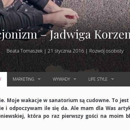
cjonizm – Jadwiga Korze
Beata Tomaszek
|
21 stycznia 2016
|
Rozwój osobisty
Y
MARKETING
WYWIADY
LIFE STYLE
ie. Moje wakacje w sanatorium są cudowne. To jest
ie i odpoczywam ile się da. Ale mam dla Was arty
niewskiej, która po raz pierwszy gości na moim b