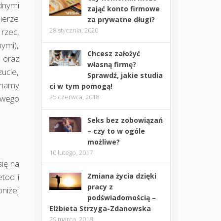
dnymi
zająć konto firmowe
bierze
za prywatne długi?
28 stycznia, 2020
rzec,
nymi),
Chcesz założyć
 oraz
własną firmę?
zucie,
Sprawdź, jakie studia
 mamy
ci w tym pomogą!
25 czerwca, 2018
owego
Seks bez zobowiązań
– czy to w ogóle
możliwe?
10 lutego, 2017
ię na
etod i
Zmiana życia dzięki
pracy z
niżej
podświadomością –
Elżbieta Strzyga-Zdanowska
29 marca, 2018