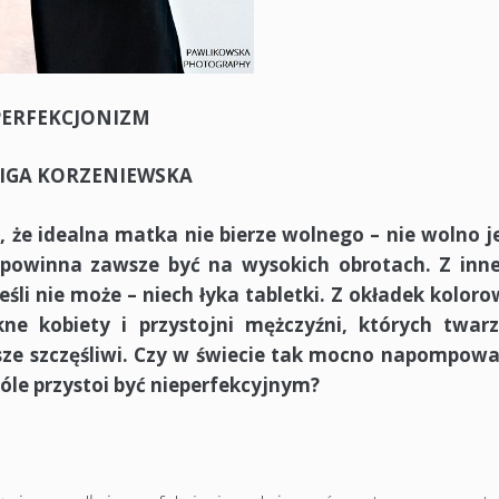
PERFEKCJONIZM
IGA KORZENIEWSKA
że idealna matka nie bierze wolnego – nie wolno je
powinna zawsze być na wysokich obrotach. Z inne
li nie może – niech łyka tabletki. Z okładek kolor
e kobiety i przystojni mężczyźni, których twarz
awsze szczęśliwi. Czy w świecie tak mocno napompo
le przystoi być nieperfekcyjnym?