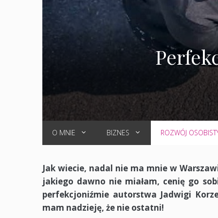
Perfek
O MNIE
BIZNES
ROZWÓJ OSOBIST
Jak wiecie, nadal nie ma mnie w Warszaw
jakiego dawno nie miałam, cenię go sob
perfekcjoniźmie autorstwa Jadwigi Korze
mam nadzieję, że nie ostatni!