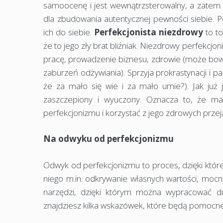
samoocenę i jest wewnątrzsterowalny, a zatem 
dla zbudowania autentycznej pewności siebie. Po
ich do siebie.
Perfekcjonista niezdrowy
to to
że to jego zły brat bliźniak. Niezdrowy perfekcjo
pracę, prowadzenie biznesu, zdrowie (może bo
zaburzeń odżywiania). Sprzyja prokrastynacji i p
że za mało się wie i za mało umie?). Jak ju
zaszczepiony i wyuczony. Oznacza to, że ma
perfekcjonizmu i korzystać z jego zdrowych prze
Na odwyku od perfekcjonizmu
Odwyk od perfekcjonizmu to proces, dzięki któr
niego m.in. odkrywanie własnych wartości, mocny
narzędzi, dzięki którym można wypracować du
znajdziesz kilka wskazówek, które będą pomocne