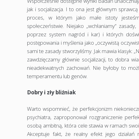
Współcześnie dostępne wyniki badań unaoczniaj
jak i socjalizacja. I to ona jest głównym spraw
proces, w którym jako małe istoty jesteśmy
społeczeństwie. Niejako „wchłaniamy” zasady, 
poprzez system nagród i kar) i których dośw
postępowania i myślenia jako „oczywistą oczywist
sami te zasady stworzyliśmy. Jak mawia klasyk: „
zawdzięczamy głównie socjalizacji, to dobra
nieadekwatnych zachowań. Nie byłoby to możl
temperamentu lub genów.
Dobry i zły bliźniak
Warto wspomnieć, że perfekcjonizm niekonieczni
psychiatra, zaproponował rozgraniczenie perf
osobą ambitną, która cele stawia w ramach swoi
Akceptuje fakt, że realny efekt jego działa