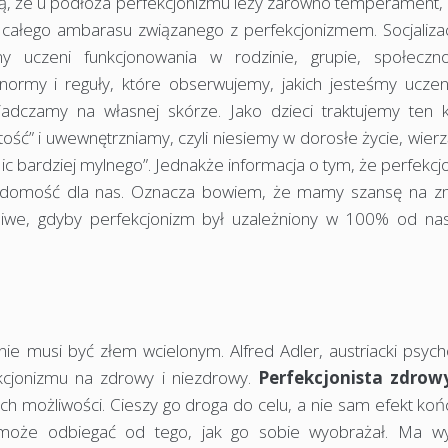
ą, że u podłoża perfekcjonizmu leży zarówno temperament, 
cą całego ambarasu związanego z perfekcjonizmem. Socjaliza
 uczeni funkcjonowania w rodzinie, grupie, społeczno
normy i reguły, które obserwujemy, jakich jesteśmy uczeni
iadczamy na własnej skórze. Jako dzieci traktujemy ten 
ość” i uwewnętrzniamy, czyli niesiemy w dorosłe życie, wier
Nic bardziej mylnego”. Jednakże informacja o tym, że perfekc
 wiadomość dla nas. Oznacza bowiem, że mamy szansę na z
iwe, gdyby perfekcjonizm był uzależniony w 100% od na
e musi być złem wcielonym. Alfred Adler, austriacki psycho
ekcjonizmu na zdrowy i niezdrowy.
Perfekcjonista zdrow
ch możliwości. Cieszy go droga do celu, a nie sam efekt koń
ń może odbiegać od tego, jak go sobie wyobrażał. Ma w