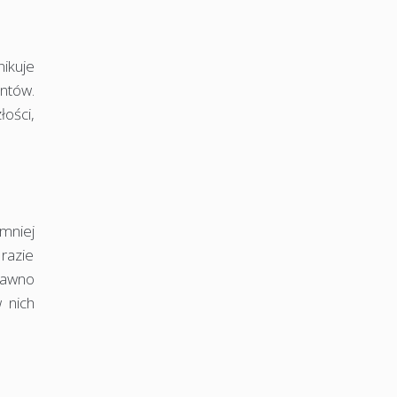
ikuje
ntów.
łości,
jmniej
 razie
dawno
 nich