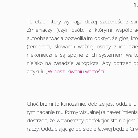
1
To etap, który wymaga dużej szczerości z sam
Zmieniaczy (czyli osób, z którymi współpra
autoobserwacja pozwoliła im odkryć, że głos, który
(tembrem, słowami) ważnej osoby z ich dzieci
niekoniecznie są spójne z ich systemem warto
niejako na zasadzie autopilota. Aby dotrzeć 
artykułu
„W poszukiwaniu wartości”
.
Choć brzmi to kuriozalnie, dobrze jest oddziel
tym nadanie mu formy wizualnej (a nawet imienia
dostrzec, że wewnętrzny perfekcjonista nie jest 
raczy. Oddzielając go od siebie łatwiej będzie Ci w