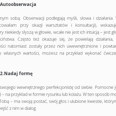
.Autoobserwacja
ym sobą. Obserwacji podlegają myśli, słowa i działania. 
cowałam przy okazji warsztatów i konsultacji), wskazu
 niekiedy słyszą w głowie, wcale nie jest ich intuicją – jest 
ństwa. Często też okazuje się, że powielają działania, 
ści natomiast zostały przez nich uwewnętrznione i powta
do własnych wartości, możesz na przykład wykonać ćwicze
2.Nadaj formę
ić swojego wewnętrznego perfekcjonistę od siebie. Pomocne j
) – na przykład w formie rysunku lub kolażu. W ten sposób 
Tobą – ma swoją postać, swój głos i ulubione kwestie, który
ejść z nim w dialog.