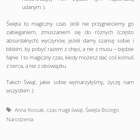
udanym :).
Święta to magiczny czas. Jeśli nie przygnieciemy go
zabieganiem, zmuszaniem się do różnych (często
absurdalnych) wyczynów; jeżeli damy szansę sobie i
bliskim, by pobyć razem z chęci, a nie z musu – będzie
fajnie. I to magiczny czas, kiedy możesz dać coś komuś
z serca, a nie z obowiązku.
Takich Świąt, jakie sobie wymarzyłyśmy, życzę nam
wszystkim :).
Tagi
Anna Kossak
,
czas magii świąt
,
Święta Bożego
Narodzenia