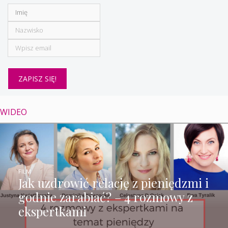
WIDEO
FILM
Jak uzdrowić relację z pieniędzmi i
godnie zarabiać? – 4 rozmowy z
ekspertkami