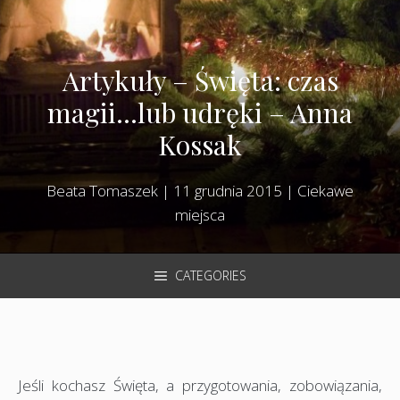
Artykuły – Święta: czas
magii…lub udręki – Anna
Kossak
Beata Tomaszek
|
11 grudnia 2015
|
Ciekawe
miejsca
CATEGORIES
Jeśli kochasz Święta, a przygotowania, zobowiązania,