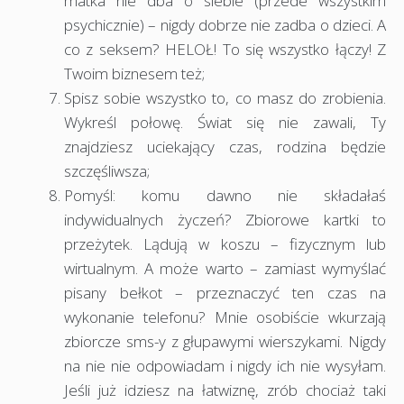
matka nie dba o siebie (przede wszystkim
psychicznie) – nigdy dobrze nie zadba o dzieci. A
co z seksem? HELOŁ! To się wszystko łączy! Z
Twoim biznesem też;
Spisz sobie wszystko to, co masz do zrobienia.
Wykreśl połowę. Świat się nie zawali, Ty
znajdziesz uciekający czas, rodzina będzie
szczęśliwsza;
Pomyśl: komu dawno nie składałaś
indywidualnych życzeń? Zbiorowe kartki to
przeżytek. Lądują w koszu – fizycznym lub
wirtualnym. A może warto – zamiast wymyślać
pisany bełkot – przeznaczyć ten czas na
wykonanie telefonu? Mnie osobiście wkurzają
zbiorcze sms-y z głupawymi wierszykami. Nigdy
na nie nie odpowiadam i nigdy ich nie wysyłam.
Jeśli już idziesz na łatwiznę, zrób chociaż taki