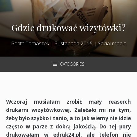
Gdzie drukować wizytówki?
Beata Tomaszek
|
5 listopada 2015
|
Social media
CATEGORIES
Wczoraj musiałam zrobić mały reaserch
drukarni wizytówkowej. Zależało mi na tym,
żeby było szybko i tanio, a to jak wiemy nie idzie
często w parze z dobrą jakością. Do tej pory
drukowałam w edruk24.pl, ale telefon nie