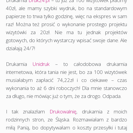
Drukarnia
Druk24.pl
– tu już za 100 wizytówek płacimy
40zł, ale mamy szybki wydruk, bo na standardowym
papierze to trwa tylko godzinę, więc na ekspres w sam
raz! Można też prosić o wykonanie prostego projektu
wizytówki za 20zł. Nie ma tu jednak projektów
gotowych, do których wystarczy wpisać swoje dane. Ale
działają 24/7!
Drukarnia
Unidruk
– to całodobowa drukarnia
internetowa, która tania nie jest, bo za 100 wizytówek
musiałabym zapłacić 74,22zł i co ciekawe – czas
wykonania to aż 6 dni roboczych! Dla mnie stanowczo
za długo, nie mówiąc już o tym, że za drogo. Odpada.
I tak znalazłam
Drukowalnię
, drukarnia z moich
rodzinnych stron, ze Śląska. Rozmawiałam z bardzo
miłą Panią, bo dopytywałam o koszty przesyłki i tutaj