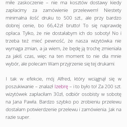
miłe zaskoczenie – nie ma kosztów dostawy kiedy
zapłacimy za zamówienie przelewem! Niestety
minimalna ilość druku to 500 szt., ale przy bardzo
dobrej cenie, bo 66,42zł brutto! To się naprawdę
opłaca. Tylko, że nie dostałabym ich do soboty! No i
trzeba też mieć pewność, że nasza wizytówka nie
wymaga zmian, a ja wiem, że będę ją trochę zmieniała
za jakiś czas, więc na ten moment to nie dla mnie
wybór, ale polecam Wam przyjrzenie się tej drukarni.
I tak w efekcie, mój Alfred, który wciągnął się w
poszukiwanie – znalazł
Izebrę
– i to było to! Za 200 szt.
wizytówek zapłaciłam 30zł, odbiór osobisty w sobotę
na Jana Pawła. Bardzo szybko po zrobieniu przelewu
dostałam potwierdzenie przelewu i zamówienia. Jak na
razie super.