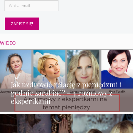
WIDEO
FILM
Jak uzdrowić relację z pieniędzmi i
godnie zarabiać? – 4 rozmowy z
ekspertkami