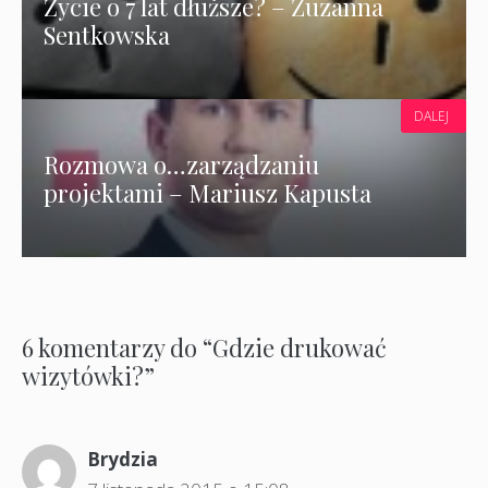
Życie o 7 lat dłuższe? – Zuzanna
Sentkowska
DALEJ
Rozmowa o…zarządzaniu
projektami – Mariusz Kapusta
6 komentarzy do “Gdzie drukować
wizytówki?”
Brydzia