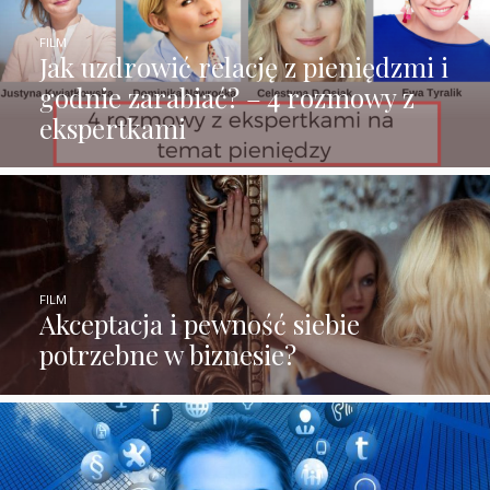
FILM
Jak uzdrowić relację z pieniędzmi i
godnie zarabiać? – 4 rozmowy z
ekspertkami
FILM
Akceptacja i pewność siebie
potrzebne w biznesie?