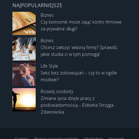
NAJPOPULARNIEJSZE
Biznes
Czy komornik może zająć konto firmowe
za prywatne długi?
Biznes
Chcesz założyć własną firmę? Sprawdź,
jakie studia ci w tym pomogą!
Life Style
Seks bez zobowiązań – czy to w ogóle
możliwe?
Rozwój osobisty
Zmiana życia dzięki pracy z
podświadomością – Elżbieta Strzyga-
Zdanowska
O mnie
Biznes i rozwój osobisty
Marketing
Wywiady