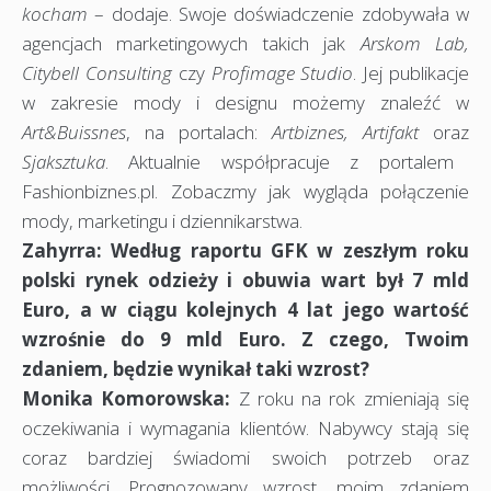
kocham
– dodaje. Swoje doświadczenie zdobywała w
agencjach marketingowych takich jak
Arskom Lab,
Citybell Consulting
czy
Profimage Studio
. Jej publikacje
w zakresie mody i designu możemy znaleźć w
Art&Buissnes
, na portalach:
Artbiznes, Artifakt
oraz
Sjaksztuka
. Aktualnie współpracuje z portalem
Fashionbiznes.pl. Zobaczmy jak wygląda połączenie
mody, marketingu i dziennikarstwa.
Zahyrra: Według raportu GFK w zeszłym roku
polski rynek odzieży i obuwia wart był 7 mld
Euro, a w ciągu kolejnych 4 lat jego wartość
wzrośnie do 9 mld Euro. Z czego, Twoim
zdaniem, będzie wynikał taki wzrost?
Monika Komorowska:
Z roku na rok zmieniają się
oczekiwania i wymagania klientów. Nabywcy stają się
coraz bardziej świadomi swoich potrzeb oraz
możliwości. Prognozowany wzrost, moim zdaniem