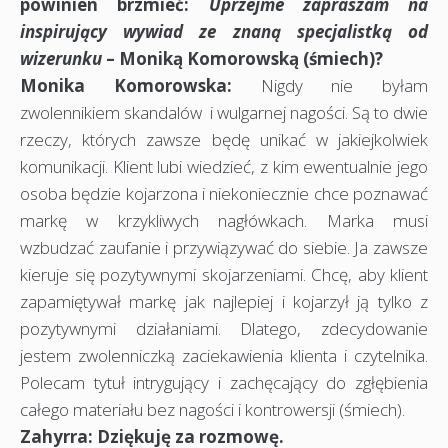
powinien brzmieć:
Uprzejme zapraszam na
inspirujący wywiad ze znaną specjalistką od
wizerunku
– Moniką Komorowską (śmiech)?
Monika Komorowska:
Nigdy nie byłam
zwolennikiem skandalów i wulgarnej nagości. Są to dwie
rzeczy, których zawsze będę unikać w jakiejkolwiek
komunikacji. Klient lubi wiedzieć, z kim ewentualnie jego
osoba będzie kojarzona i niekoniecznie chce poznawać
markę w krzykliwych nagłówkach. Marka musi
wzbudzać zaufanie i przywiązywać do siebie. Ja zawsze
kieruje się pozytywnymi skojarzeniami. Chcę, aby klient
zapamiętywał markę jak najlepiej i kojarzył ją tylko z
pozytywnymi działaniami. Dlatego, zdecydowanie
jestem zwolenniczką zaciekawienia klienta i czytelnika.
Polecam tytuł intrygujący i zachęcający do zgłębienia
całego materiału bez nagości i kontrowersji (śmiech).
Zahyrra: Dziękuję za rozmowę.