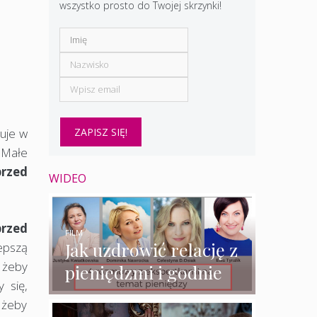
wszystko prosto do Twojej skrzynki!
muje w
 Małe
przed
WIDEO
rzed
FILM
Jak uzdrowić relację z
epszą
 żeby
pieniędzmi i godnie
 się,
zarabiać? – 4
 żeby