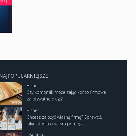
ALEJ
NAJPOPULARNIEJSZE
Biznes
Czy komornik może zająć konto firmowe
za prywatne długi?
Biznes
Chcesz założyć własną firmę? Sprawdź,
jakie studia ci w tym pomogą!
Life Style