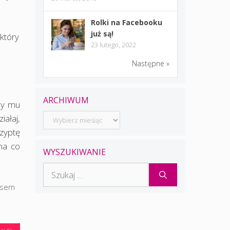
Rolki na Facebooku
już są!
 który
23 lutego, 2022
Następne »
ARCHIWUM
my mu
Archiwum
iałaj,
zyptę
na co
WYSZUKIWANIE
Szukaj:
esem