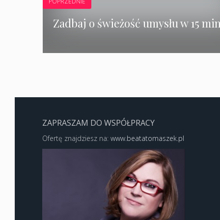
POPRZEDNIE
Zadbaj o świeżość umysłu w 15 min
ZAPRASZAM DO WSPÓŁPRACY
Ofertę znajdziesz na:
www.beatatomaszek.pl