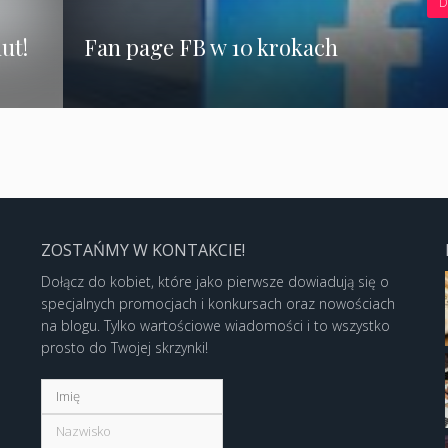
D
ut!
Fan page FB w 10 krokach
ZOSTAŃMY W KONTAKCIE!
Dołącz do kobiet, które jako pierwsze dowiadują się o
specjalnych promocjach i konkursach oraz nowościach
na blogu. Tylko wartościowe wiadomości i to wszystko
prosto do Twojej skrzynki!