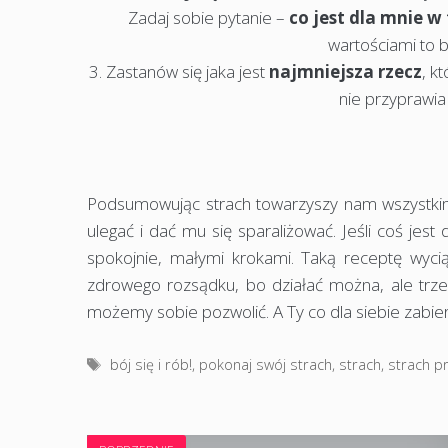
Zadaj sobie pytanie –
co jest dla mnie 
wartościami to b
3. Zastanów się jaka jest
najmniejsza rzecz
, k
nie przyprawia 
Podsumowując strach towarzyszy nam wszystkim,
ulegać i dać mu się sparaliżować. Jeśli coś jest
spokojnie, małymi krokami. Taką receptę wyci
zdrowego rozsądku, bo działać można, ale trzeb
możemy sobie pozwolić. A Ty co dla siebie zabier
Tagi
bój się i rób!
,
pokonaj swój strach
,
strach
,
strach p