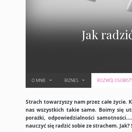
Jak radzi
O MNIE
BIZNES
ROZWÓJ OSOBIST
Strach towarzyszy nam przez całe życie. K
nas wszystkich takie same. Boimy się utr
porażki, odpowiedzialności samotności…
nauczyć się radzić sobie ze strachem. Jak? 