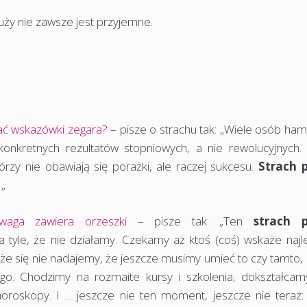
uży nie zawsze jest przyjemne.
ać wskazówki zegara?
– pisze o strachu tak: „Wiele osób ha
konkretnych rezultatów stopniowych, a nie rewolucyjnych.
órzy nie obawiają się porażki, ale raczej sukcesu.
Strach 
 „
waga zawiera orzeszki
– pisze tak: „Ten
strach p
a tyle, że nie działamy. Czekamy aż ktoś (coś) wskaże najl
 że się nie nadajemy, że jeszcze musimy umieć to czy tamto,
go. Chodzimy na rozmaite kursy i szkolenia, dokształcamy
oroskopy. I … jeszcze nie ten moment, jeszcze nie teraz: