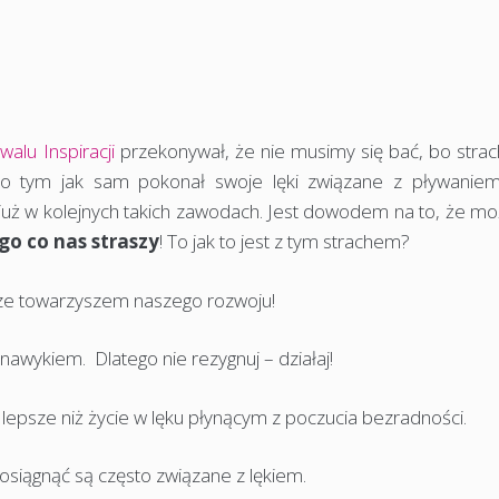
walu Inspiracji
przekonywał, że nie musimy się bać, bo strac
o tym jak sam pokonał swoje lęki związane z pływaniem
ał już w kolejnych takich zawodach. Jest dowodem na to, że m
ego co nas straszy
! To jak to jest z tym strachem?
sze towarzyszem naszego rozwoju!
nawykiem. Dlatego nie rezygnuj – działaj!
t lepsze niż życie w lęku płynącym z poczucia bezradności.
osiągnąć są często związane z lękiem.