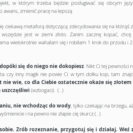
jekt, w którym trzeba będzie posługiwać się obcym języ
o awans, zmienić pracę na lepszą.
się ciekawą metaforą dotyczącą zdecydowania się na którąś z
nie wszędzie jest w ziemi złoto. Zanim zacznę kopać, chcę
ama wielokrotnie wahałam się i robiłam 1 krok do przodu i 2
 dopóki się do niego nie dokopiesz
. Nikt Ci tej pewności n
sta czy inny magik nie powie Ci: w tym dołku kop, tam znajd
t nie wie, co dla Ciebie ostatecznie okaże się złotem 
 uszczęśliwi
(wzbogaci). (…)
ywaniu, nie wchodząc do wody
, tylko czekając na brzegu, a
wyśmienicie i na pewno nie złapie cię skurcz.(…)
sobie. Zrób rozeznanie, przygotuj się i działaj. Weź 