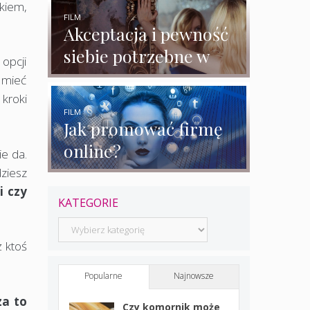
rozmowy z
kiem,
ekspertkami
FILM
Akceptacja i pewność
siebie potrzebne w
 opcji
biznesie?
 mieć
 kroki
FILM
Jak promować firmę
online?
ie da.
ziesz
i czy
KATEGORIE
Kategorie
ż ktoś
Popularne
Najnowsze
za to
Czy komornik może