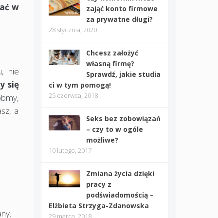
pać w
zająć konto firmowe
za prywatne długi?
28 stycznia, 2020
Chcesz założyć
własną firmę?
, nie
Sprawdź, jakie studia
y się
ci w tym pomogą!
25 czerwca, 2018
Róbmy,
asz, a
Seks bez zobowiązań
– czy to w ogóle
możliwe?
10 lutego, 2017
Zmiana życia dzięki
pracy z
podświadomością –
Elżbieta Strzyga-Zdanowska
ny.
29 marca, 2018