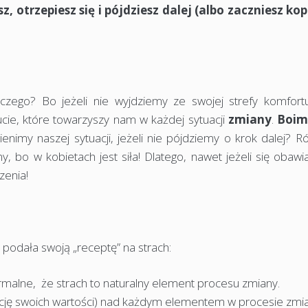
, otrzepiesz się i pójdziesz dalej (albo zaczniesz ko
aczego? Bo jeżeli nie wyjdziemy ze swojej strefy komfortu
cie, które towarzyszy nam w każdej sytuacji
zmiany
.
Boim
enimy naszej sytuacji, jeżeli nie pójdziemy o krok dalej? 
ny, bo w kobietach jest siła! Dlatego, nawet jeżeli się obawi
zenia!
i
podała swoją „receptę” na strach:
rmalne, że strach to naturalny element procesu zmiany.
cję swoich wartości) nad każdym elementem w procesie zmia