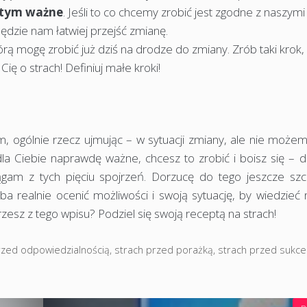
w tym ważne
. Jeśli to co chcemy zrobić jest zgodne z naszymi
ędzie nam łatwiej przejść zmianę.
tórą mogę zrobić już dziś na drodze do zmiany. Zrób taki krok,
Cię o strach! Definiuj małe kroki!
 ogólnie rzecz ujmując – w sytuacji zmiany, ale nie może
 dla Ciebie naprawdę ważne, chcesz to zrobić i boisz się – dz
ągam z tych pięciu spojrzeń. Dorzucę do tego jeszcze szc
a realnie ocenić możliwości i swoją sytuację, by wiedzieć 
zesz z tego wpisu? Podziel się swoją receptą na strach!
rzed odpowiedzialnością
,
strach przed porażką
,
strach przed sukc