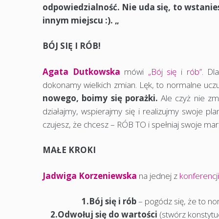
odpowiedzialność. Nie uda się, to wstaniesz
innym miejscu :). „
BÓJ SIĘ I RÓB!
Agata Dutkowska
mówi
„Bój się i rób”
. Dl
dokonamy wielkich zmian. Lęk, to normalne uczu
nowego, boimy się porażki.
Ale czyż nie zmi
działajmy, wspierajmy się i realizujmy swoje pla
czujesz, że chcesz – RÓB TO i spełniaj swoje mar
MAŁE KROKI
Jadwiga Korzeniewska
na jednej z
konferencj
1.Bój się i rób
– pogódz się, że to no
2.Odwołuj się do wartości
(stwórz konstytu