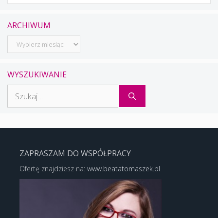
ARCHIWUM
Archiwum
WYSZUKIWANIE
Szukaj:
ZAPRASZAM DO WSPÓŁPRACY
Ofertę znajdziesz na:
www.beatatomaszek.pl