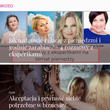
WIDEO
FILM
Jak uzdrowić relację z pieniędzmi i
godnie zarabiać? – 4 rozmowy z
ekspertkami
FILM
Akceptacja i pewność siebie
potrzebne w biznesie?