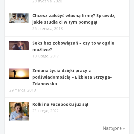
28 stycznia, 2020
Chcesz założyć własną firmę? Sprawdź,
jakie studia ci w tym pomogą!
25 czerwca, 2018
Seks bez zobowiązań – czy to w ogóle
możliwe?
10 lutego, 2017
Zmiana życia dzięki pracy z
podświadomością – Elżbieta Strzyga-
Zdanowska
29 marca, 2018
Rolki na Facebooku już są!
23 lutego, 2022
Następne »