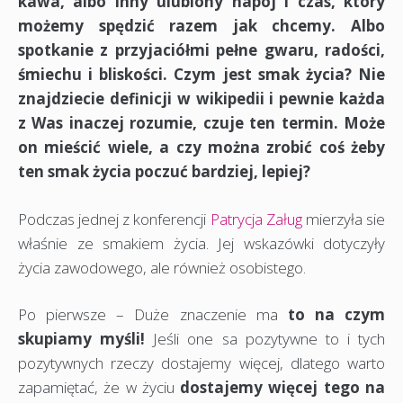
kawa, albo inny ulubiony napój i czas, który
możemy spędzić razem jak chcemy. Albo
spotkanie z przyjaciółmi pełne gwaru, radości,
śmiechu i bliskości. Czym jest smak życia? Nie
znajdziecie definicji w wikipedii i pewnie każda
z Was inaczej rozumie, czuje ten termin. Może
on mieścić wiele, a czy można zrobić coś żeby
ten smak życia poczuć bardziej, lepiej?
Podczas jednej z konferencji
Patrycja Załug
mierzyła sie
właśnie ze smakiem życia. Jej wskazówki dotyczyły
życia zawodowego, ale również osobistego.
Po pierwsze – Duże znaczenie ma
to na czym
skupiamy myśli!
Jeśli one sa pozytywne to i tych
pozytywnych rzeczy dostajemy więcej, dlatego warto
zapamiętać, że w życiu
dostajemy więcej tego na