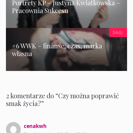
Portrety KP – Justyna Kwiatkowska –
Pracownia Sukcesu
DALEJ
#6 WWK – finanse, czas, marka
własna
2 komentarze do “Czy można poprawić
smak życia?”
cenakwh