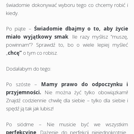
świadomie dokonywać wyboru tego co chcemy robić i
kiedy.
Po piąte –
Świadomie dbajmy o to, aby życie
miało wyjątkowy smak
. Ile razy myślisz ”muszę,
powinnam”? Sprawdź to, bo o wiele lepiej myśleć
„
chcę”
o tym co robisz.
Dodałabym do tego:
Po szóste –
Mamy prawo do odpoczynku i
przyjemności.
Nie można żyć tylko obowiązkami!
Znajdź codziennie chwilę dla siebie – tylko dla siebie i
spędź ją tak jak lubisz!
Po siódme – Nie musicie być we wszystkim
perfekcyjne
. Dążenie do perfekcji niejednokrotnie