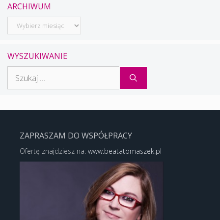
ARCHIWUM
Archiwum
WYSZUKIWANIE
Szukaj:
ZAPRASZAM DO WSPÓŁPRACY
Ofertę znajdziesz na:
www.beatatomaszek.pl