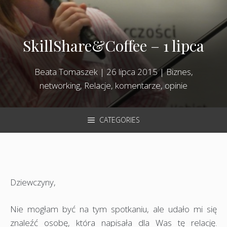
SkillShare&Coffee – 1 lipca
Beata Tomaszek
|
26 lipca 2015
|
Biznes,
networking
,
Relacje, komentarze, opinie
CATEGORIES
Dziewczyny,
Nie mogłam być na tym spotkaniu, ale udało mi się
znaleźć osobę, która napisała dla Was tę relację.