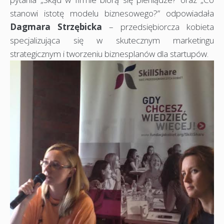
stanowi istotę modelu biznesowego?” odpowiadała
Dagmara Strzębicka
– przedsiębiorcza kobieta
specjalizująca się w skutecznym marketingu
strategicznym i tworzeniu biznesplanów dla startupów.