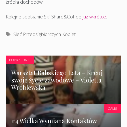
źródła dochodów.
Kolejne spotkanie SkillShare&Coffee
już wkrótce
.
Tagi
Sieć Przedsiębiorczych Kobiet
POPRZEDNIE
Warsztat Babskiego Lata – Kreuj
swoje życie zawodowe – Violetta
Wróblewska
DALEJ
#4 Wielka Wymiana Kontaktów