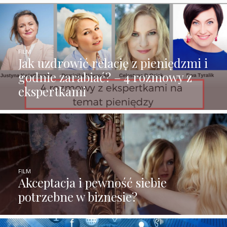
FILM
Jak uzdrowić relację z pieniędzmi i
godnie zarabiać? – 4 rozmowy z
ekspertkami
FILM
Akceptacja i pewność siebie
potrzebne w biznesie?