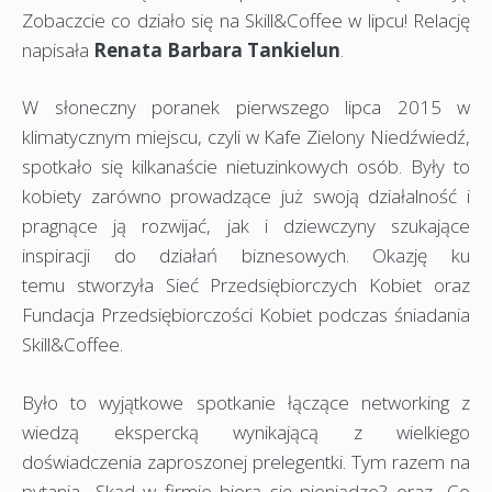
Zobaczcie co działo się na Skill&Coffee w lipcu! Relację
napisała
Renata Barbara Tankielun
.
W słoneczny poranek pierwszego lipca 2015 w
klimatycznym miejscu, czyli w Kafe Zielony Niedźwiedź,
spotkało się kilkanaście nietuzinkowych osób. Były to
kobiety zarówno prowadzące już swoją działalność i
pragnące ją rozwijać, jak i dziewczyny szukające
inspiracji do działań biznesowych. Okazję ku
temu stworzyła Sieć Przedsiębiorczych Kobiet oraz
Fundacja Przedsiębiorczości Kobiet podczas śniadania
Skill&Coffee.
Było to wyjątkowe spotkanie łączące networking z
wiedzą ekspercką wynikającą z wielkiego
doświadczenia zaproszonej prelegentki. Tym razem na
pytania „Skąd w firmie biorą się pieniądze? oraz „Co