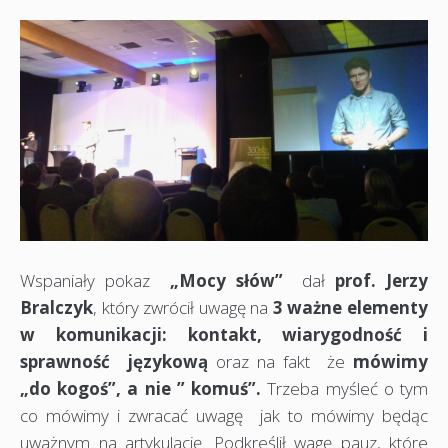
Wspaniały pokaz
„Mocy słów”
dał
prof. Jerzy
Bralczyk
, który zwrócił uwagę na
3 ważne elementy
w komunikacji: kontakt, wiarygodność i
sprawność językową
oraz na fakt że
mówimy
„do kogoś”, a nie ” komuś”.
Trzeba myśleć o tym
co mówimy i zwracać uwagę jak to mówimy będąc
uważnym na artykulację. Podkreślił wagę pauz, które