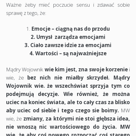
Ważne żeby mieć poczucie sensu i zdawać sobie
sprawę z tego, że:
1.
Emocje – ciągną nas do przodu
2. Umysł zarządza emocjami
3. Ciało zawsze idzie za emocjami
4. Wartości – są najważniejsze
Mądry Wojownik
wie kim jest, zna swoje korzenie
i
wie, że
bez nich nie miałby skrzydeł. Mądry
Wojownik wie. że wszechświat sprzyja tym co
podejmują decyzje. Wie również, że można
uciec na koniec świata, ale
to cały czas za blisko
aby uciec od siebie i tego czego sie boimy.
MW
wie, że
zmiany, za którymi nie stoi głębsza idea,
nie wnoszą nic wartościowego do życia. MW
wie, że aby coś nowego rozpocząć coś starego