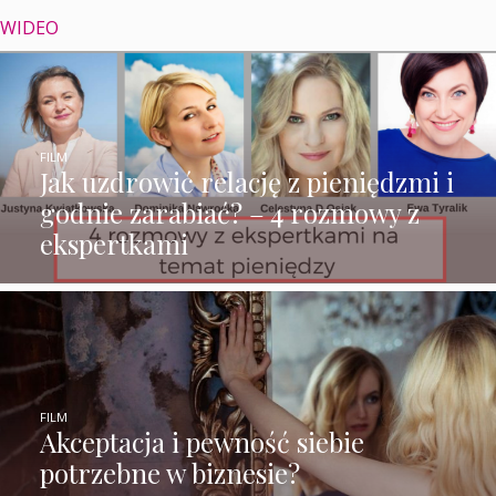
WIDEO
FILM
Jak uzdrowić relację z pieniędzmi i
godnie zarabiać? – 4 rozmowy z
ekspertkami
FILM
Akceptacja i pewność siebie
potrzebne w biznesie?