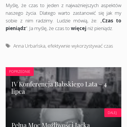
Myślę, że czas to jeden z najważniejszych aspektów
naszego życia. Dlatego warto zastanowić się jak my
sobie z nim radzimy. Ludzie mówią, że: „
Czas to
pieniądz
”. Ja myślę, że czas to
więcej
niż pieniądz.
Tagi
Anna Urbańska
,
efektywnie wykorzystywać czas
POPRZEDNIE
IV Konferencja Babskiego Lata – 4
lipca
DALEJ
Pełna Moc Możliwości Jacka