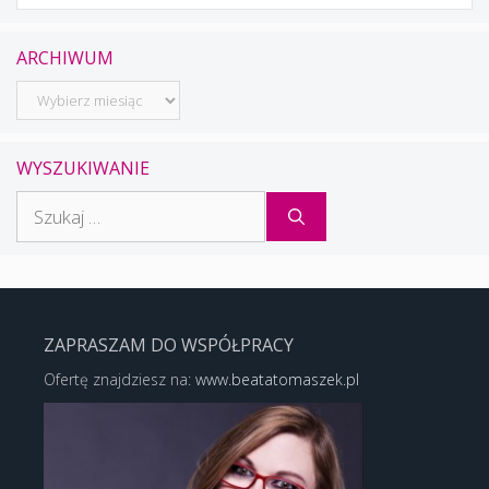
ARCHIWUM
Archiwum
WYSZUKIWANIE
Szukaj:
ZAPRASZAM DO WSPÓŁPRACY
Ofertę znajdziesz na:
www.beatatomaszek.pl