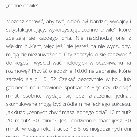
„cenne chwile”.
Możesz sprawić, aby twój dzień był bardziej wydajny i
satysfakcjonujący, wykorzystując „cenne chwile”, które
zdarzają się każdego dnia. Nie nadchodzą one z
wielkim hukiem, więc jeśli nie jesteś na nie wyczulony,
mijają cię niezauważenie. Czy zdarzyło ci się zadzwonić
do kogoś i wysłuchiwać melodyjek w oczekiwaniu na
rozmowę? Przyjść o godzinie 10.00 na zebranie, które
zaczęło się o 10.15? Czekać bezczynnie w holu lub
gabinecie na umówione spotkanie? Pięć czy dziesięć
minut osobno, wydaje się bez znaczenia, jednak
skumulowane mogą być źródłem nie jednego sukcesu.
Jak dużo „cennych chwil” masz jednego dnia? 10 minut?
20 minut? 30 minut? Jeśli codziennie marnujesz 30
minut, w ciągu roku tracisz 15,8 ośmiogodzinnych dni
pracy!!! To ponad trzy tygodnie robocze.