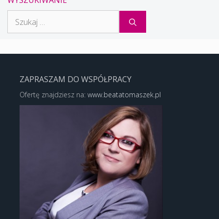
WYSZUKIWANIE
Szukaj:
ZAPRASZAM DO WSPÓŁPRACY
Ofertę znajdziesz na:
www.beatatomaszek.pl