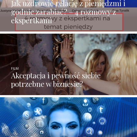
Jak uzdrowić relację z pieniędzmi i
godnie zarabiać? – 4 rozmowy z
ekspertkami
FILM
Akceptacja i pewność siebie
potrzebne w biznesie?