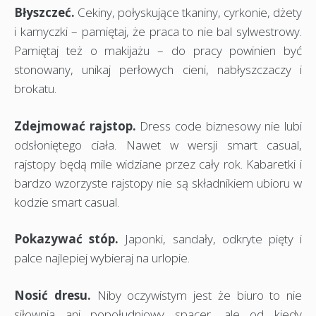
Błyszczeć.
Cekiny, połyskujące tkaniny, cyrkonie, dżety
i kamyczki – pamiętaj, że praca to nie bal sylwestrowy.
Pamiętaj też o makijażu – do pracy powinien być
stonowany, unikaj perłowych cieni, nabłyszczaczy i
brokatu.
Zdejmować rajstop.
Dress code biznesowy nie lubi
odsłoniętego ciała. Nawet w wersji smart casual,
rajstopy będą mile widziane przez cały rok. Kabaretki i
bardzo wzorzyste rajstopy nie są składnikiem ubioru w
kodzie smart casual.
Pokazywać stóp.
Japonki, sandały, odkryte pięty i
palce najlepiej wybieraj na urlopie.
Nosić dresu.
Niby oczywistym jest że biuro to nie
siłownia ani popołudniowy spacer, ale od kiedy