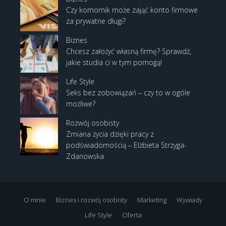
Czy komornik może zająć konto firmowe
za prywatne długi?
Biznes
Chcesz założyć własną firmę? Sprawdź,
jakie studia ci w tym pomogą!
Life Style
Seks bez zobowiązań – czy to w ogóle
możliwe?
Rozwój osobisty
Zmiana życia dzięki pracy z
podświadomością – Elżbieta Strzyga-
Zdanowska
O mnie
Biznes i rozwój osobisty
Marketing
Wywiady
Life Style
Oferta