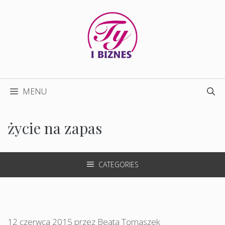
Przejdź
do
treści
MENU
życie na zapas
CATEGORIES
12 czerwca 2015
przez
Beata Tomaszek