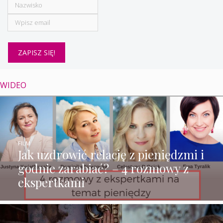
WIDEO
FILM
Jak uzdrowić relację z pieniędzmi i
godnie zarabiać? – 4 rozmowy z
ekspertkami