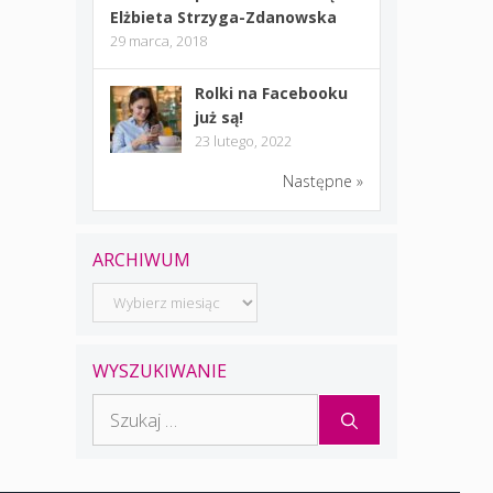
Elżbieta Strzyga-Zdanowska
29 marca, 2018
Rolki na Facebooku
już są!
23 lutego, 2022
Następne »
ARCHIWUM
Archiwum
WYSZUKIWANIE
Szukaj: