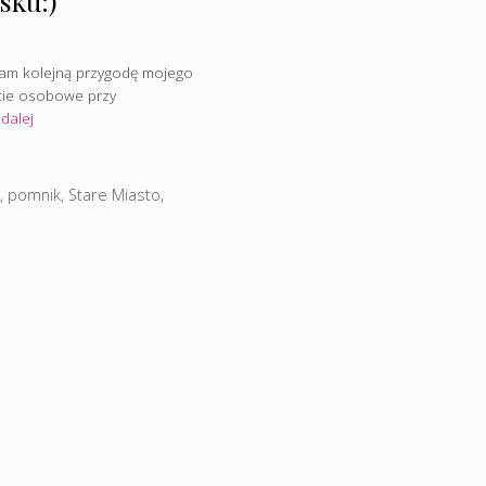
sku:)
yłam kolejną przygodę mojego
rcie osobowe przy
 dalej
m
,
pomnik
,
Stare Miasto
,