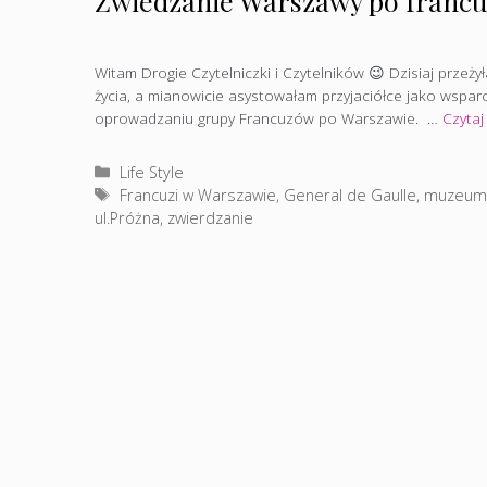
Zwiedzanie Warszawy po francu
Witam Drogie Czytelniczki i Czytelników 😉 Dzisiaj przeż
życia, a mianowicie asystowałam przyjaciółce jako wspa
oprowadzaniu grupy Francuzów po Warszawie. …
Czytaj
Kategorie
Life Style
Tagi
Francuzi w Warszawie
,
General de Gaulle
,
muzeu
ul.Próżna
,
zwierdzanie