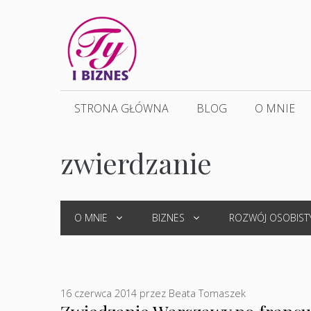
Przejdź
do
treści
STRONA GŁÓWNA
BLOG
O MNIE
zwierdzanie
O MNIE
BIZNES
ROZWÓJ OSOBIST
16 czerwca 2014
przez
Beata Tomaszek