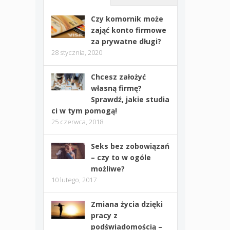
Czy komornik może
zająć konto firmowe
za prywatne długi?
28 stycznia, 2020
Chcesz założyć
własną firmę?
Sprawdź, jakie studia
ci w tym pomogą!
25 czerwca, 2018
Seks bez zobowiązań
– czy to w ogóle
możliwe?
10 lutego, 2017
Zmiana życia dzięki
pracy z
podświadomością –