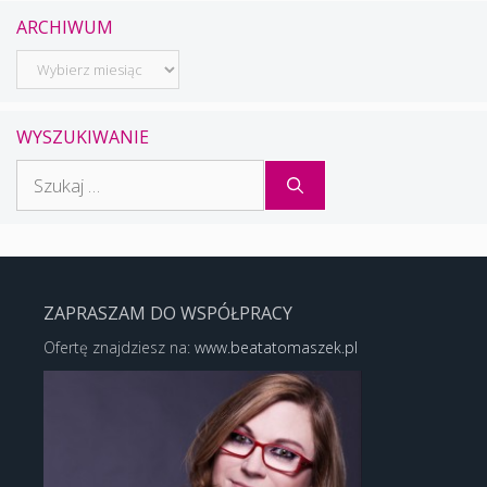
ARCHIWUM
Archiwum
WYSZUKIWANIE
Szukaj:
ZAPRASZAM DO WSPÓŁPRACY
Ofertę znajdziesz na:
www.beatatomaszek.pl