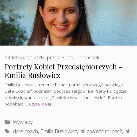
14 listopada 2014
przez
Beata Tomaszek
Portrety Kobiet Przedsiębiorczych –
Emilia Busłowicz
Emilię Busłowicz, trenerkę biznesu oraz pierwszego polskiego
Date Coacha* poznałam podczas Targów Be Pretty Fair, gdzie
odbyły się warsztaty pt. „Singielka w wielkim mieście”. Bardzo
podobało …
Czytaj dalej
Kategorie
Wywiady
Tagi
date coach
,
Emilia Busłowicz
,
jak znaleźć miłość?
,
jak