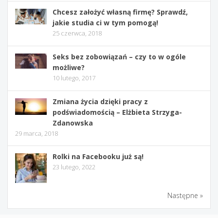
Chcesz założyć własną firmę? Sprawdź,
jakie studia ci w tym pomogą!
25 czerwca, 2018
Seks bez zobowiązań – czy to w ogóle
możliwe?
10 lutego, 2017
Zmiana życia dzięki pracy z
podświadomością – Elżbieta Strzyga-
Zdanowska
29 marca, 2018
Rolki na Facebooku już są!
23 lutego, 2022
Następne »