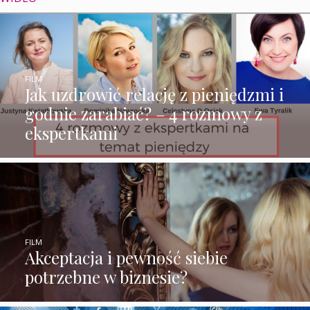
FILM
Jak uzdrowić relację z pieniędzmi i
godnie zarabiać? – 4 rozmowy z
ekspertkami
FILM
Akceptacja i pewność siebie
potrzebne w biznesie?