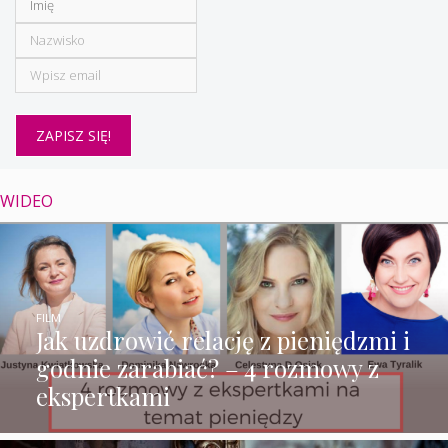
WIDEO
FILM
Jak uzdrowić relację z pieniędzmi i
godnie zarabiać? – 4 rozmowy z
ekspertkami