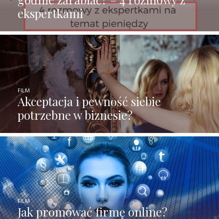
ekspertkami
FILM
Akceptacja i pewność siebie
potrzebne w biznesie?
FILM
Jak promować firmę online?