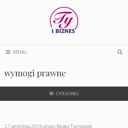
Przejdź
do
treści
MENU
wymogi prawne
CATEGORIES
27 września 2016
przez
Beata Tomaszek