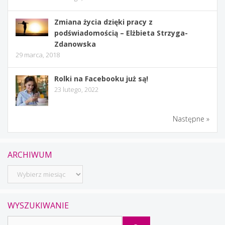
Zmiana życia dzięki pracy z
podświadomością – Elżbieta Strzyga-
Zdanowska
29 marca, 2018
Rolki na Facebooku już są!
23 lutego, 2022
Następne »
ARCHIWUM
Archiwum
WYSZUKIWANIE
Szukaj: