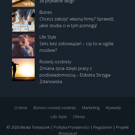
za prywatne długi?
Biznes
Chcesz założyć własną firmę? Sprawdź,
jakie studia ci w tym pomogą!
Life Style
Seks bez zobowiązań – czy to w ogóle
możliwe?
Rozwój osobisty
Zmiana życia dzięki pracy z
podświadomością – Elżbieta Strzyga-
Zdanowska
O mnie
Biznes i rozwój osobisty
Marketing
Wywiady
Life Style
Oferta
© 2026 Beata Tomaszek |
Polityka Prywatności
|
Regulamin
| Projekt
iKreacja.pl