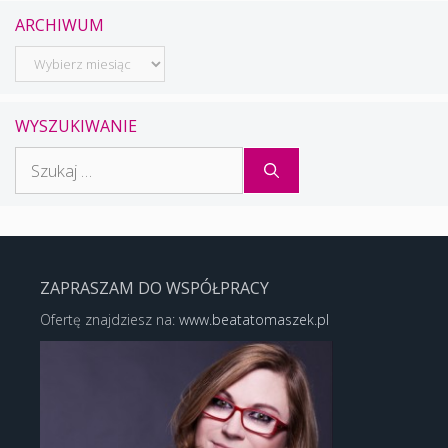
ARCHIWUM
Archiwum
WYSZUKIWANIE
Szukaj:
ZAPRASZAM DO WSPÓŁPRACY
Ofertę znajdziesz na:
www.beatatomaszek.pl