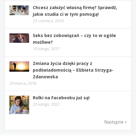
Chcesz założyć własną firmę? Sprawdź,
jakie studia ci w tym pomogą!
25 czerwca, 2018
Seks bez zobowiązań – czy to w ogóle
możliwe?
10 lutego, 2017
Zmiana życia dzięki pracy z
podświadomością – Elżbieta Strzyga-
Zdanowska
29 marca, 2018
Rolki na Facebooku już są!
23 lutego, 2022
Następne »