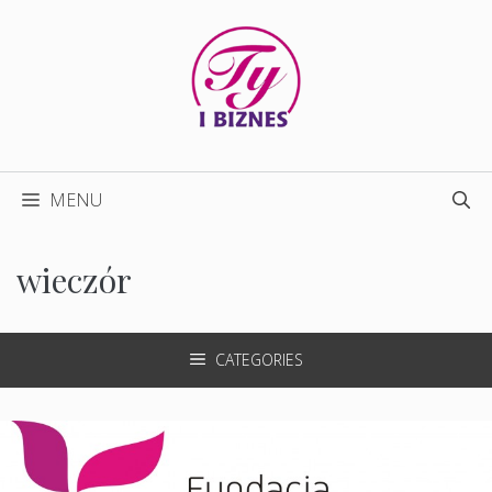
Przejdź
do
treści
MENU
wieczór
CATEGORIES