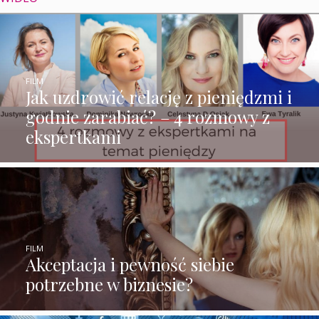
FILM
Jak uzdrowić relację z pieniędzmi i
godnie zarabiać? – 4 rozmowy z
ekspertkami
FILM
Akceptacja i pewność siebie
potrzebne w biznesie?