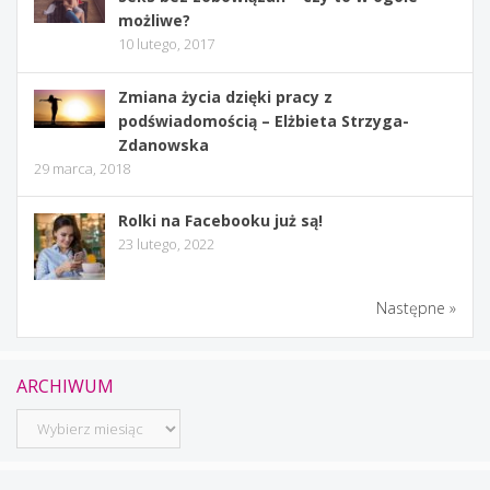
możliwe?
10 lutego, 2017
Zmiana życia dzięki pracy z
podświadomością – Elżbieta Strzyga-
Zdanowska
29 marca, 2018
Rolki na Facebooku już są!
23 lutego, 2022
Następne »
ARCHIWUM
Archiwum