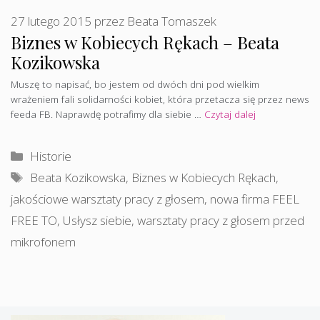
27 lutego 2015
przez
Beata Tomaszek
Biznes w Kobiecych Rękach – Beata
Kozikowska
Muszę to napisać, bo jestem od dwóch dni pod wielkim
wrażeniem fali solidarności kobiet, która przetacza się przez news
feeda FB. Naprawdę potrafimy dla siebie …
Czytaj dalej
Kategorie
Historie
Tagi
Beata Kozikowska
,
Biznes w Kobiecych Rękach
,
jakościowe warsztaty pracy z głosem
,
nowa firma FEEL
FREE TO
,
Usłysz siebie
,
warsztaty pracy z głosem przed
mikrofonem