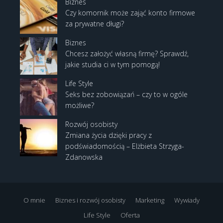
Biznes
Czy komornik może zająć konto firmowe
za prywatne długi?
Biznes
Chcesz założyć własną firmę? Sprawdź,
jakie studia ci w tym pomogą!
Life Style
Seks bez zobowiązań – czy to w ogóle
możliwe?
Rozwój osobisty
Zmiana życia dzięki pracy z
podświadomością – Elżbieta Strzyga-
Zdanowska
O mnie
Biznes i rozwój osobisty
Marketing
Wywiady
Life Style
Oferta