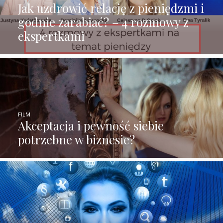
Jak uzdrowić relację z pieniędzmi i
godnie zarabiać? – 4 rozmowy z
ekspertkami
FILM
Akceptacja i pewność siebie
potrzebne w biznesie?