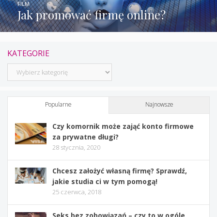
FILM
Jak promować firmę online?
KATEGORIE
Kategorie
Popularne
Najnowsze
Czy komornik może zająć konto firmowe
za prywatne długi?
28 stycznia, 2020
Chcesz założyć własną firmę? Sprawdź,
jakie studia ci w tym pomogą!
25 czerwca, 2018
Seks bez zobowiązań – czy to w ogóle