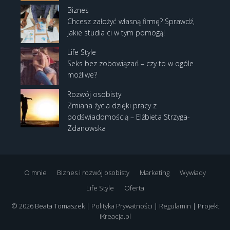
Biznes
Chcesz założyć własną firmę? Sprawdź,
jakie studia ci w tym pomogą!
Life Style
Seks bez zobowiązań – czy to w ogóle
możliwe?
Rozwój osobisty
Zmiana życia dzięki pracy z
podświadomością – Elżbieta Strzyga-
Zdanowska
O mnie
Biznes i rozwój osobisty
Marketing
Wywiady
Life Style
Oferta
© 2026 Beata Tomaszek |
Polityka Prywatności
|
Regulamin
| Projekt
iKreacja.pl