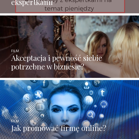
ekspertkami
FILM
Akceptacja i pewność siebie
potrzebne w biznesie?
FILM
Jak promować firmę online?