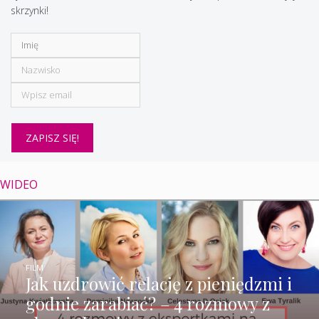
skrzynki!
WIDEO
FILM
Jak uzdrowić relację z pieniędzmi i
godnie zarabiać? – 4 rozmowy z