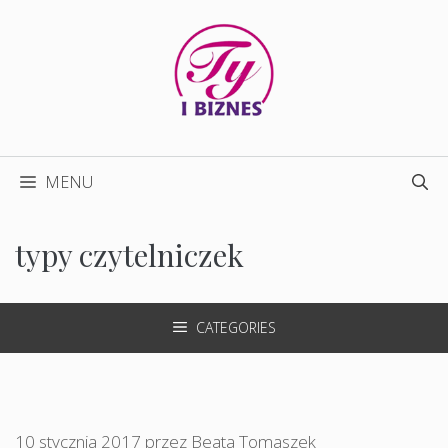
Przejdź
do
treści
MENU
typy czytelniczek
CATEGORIES
10 stycznia 2017
przez
Beata Tomaszek