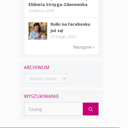
Elżbieta Strzyga-Zdanowska
29 marca, 2018
Rolki na Facebooku
już są!
23 lutego, 2022
Następne »
ARCHIWUM
Archiwum
WYSZUKIWANIE
Szukaj: