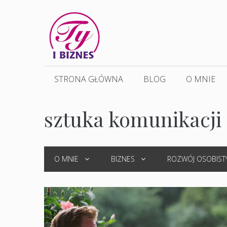
Przejdź
do
treści
STRONA GŁÓWNA
BLOG
O MNIE
sztuka komunikacji
O MNIE
BIZNES
ROZWÓJ OSOBIST