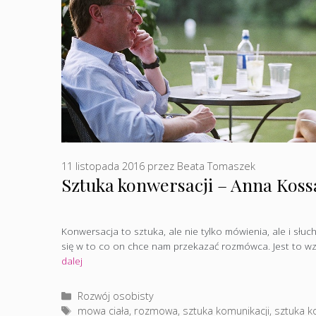
11 listopada 2016
przez
Beata Tomaszek
Sztuka konwersacji – Anna Koss
Konwersacja to sztuka, ale nie tylko mówienia, ale i słu
się w to co on chce nam przekazać rozmówca. Jest to 
dalej
Kategorie
Rozwój osobisty
Tagi
mowa ciała
,
rozmowa
,
sztuka komunikacji
,
sztuka k