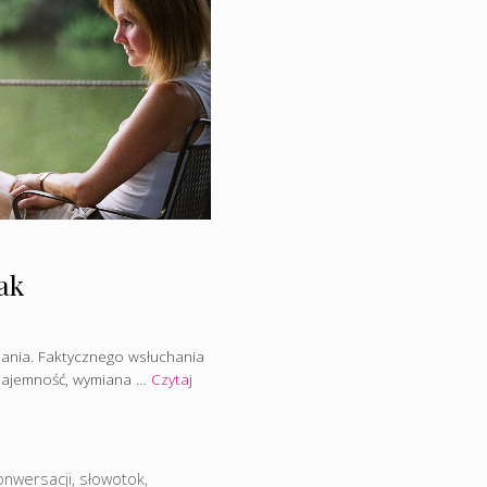
ak
chania. Faktycznego wsłuchania
wzajemność, wymiana …
Czytaj
onwersacji
,
słowotok
,