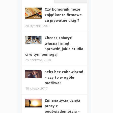
Czy komornik może
zająć konto firmowe
za prywatne długi?
28 stycznia, 2020
Chcesz założyć
własną firmę?
Sprawdź, jakie studia
ci w tym pomogą!
25 czerwca, 2018
Seks bez zobowiązań
– czy to w ogóle
możliwe?
10 lutego, 2017
Zmiana życia dzięki
pracy z
podświadomością –