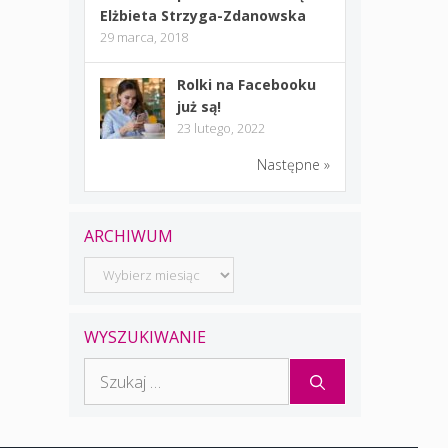
Elżbieta Strzyga-Zdanowska
29 marca, 2018
Rolki na Facebooku
już są!
23 lutego, 2022
Następne »
ARCHIWUM
Archiwum
WYSZUKIWANIE
Szukaj: