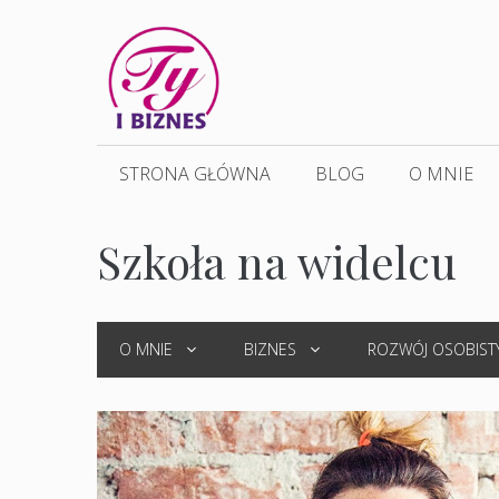
Przejdź
do
treści
STRONA GŁÓWNA
BLOG
O MNIE
Szkoła na widelcu
O MNIE
BIZNES
ROZWÓJ OSOBIST