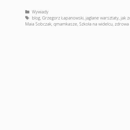
Kategorie
Wywiady
Tagi
blog
,
Grzegorz Łapanowski
,
jaglane warsztaty
,
jak 
Maia Sobczak
,
qmamkasze
,
Szkoła na widelcu
,
zdrowa 