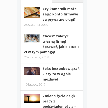
Czy komornik może
zająć konto firmowe
za prywatne długi?
28 stycznia, 2020
Chcesz założyć
własną firmę?
Sprawdź, jakie studia
ci w tym pomogą!
25 czerwca, 2018
Seks bez zobowiązań
– czy to w ogóle
możliwe?
10 lutego, 2017
Zmiana życia dzięki
pracy z
podświadomością –