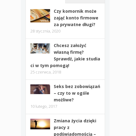
Czy komornik może
zająć konto firmowe
za prywatne długi?
28 stycznia, 2020
Chcesz założyć
własną firmę?
Sprawdź, jakie studia
ci w tym pomogą!
25 czerwca, 2018
Seks bez zobowiązań
– czy to w ogóle
możliwe?
10 lutego, 2017
Zmiana życia dzięki
pracy z
podświadomością –