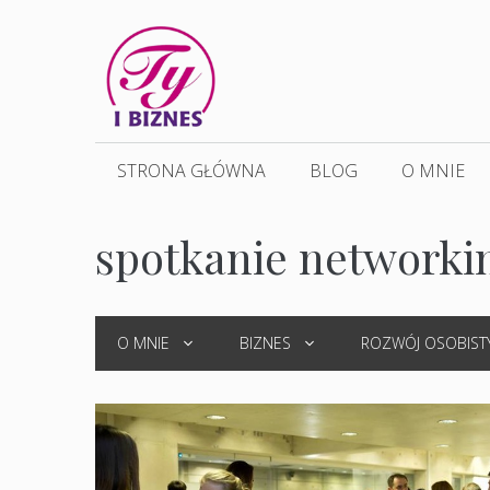
Przejdź
do
treści
STRONA GŁÓWNA
BLOG
O MNIE
spotkanie network
O MNIE
BIZNES
ROZWÓJ OSOBIST