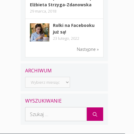
Elżbieta Strzyga-Zdanowska
29 marca, 2018
Rolki na Facebooku
już są!
23 lutego, 2022
Następne »
ARCHIWUM
Archiwum
WYSZUKIWANIE
Szukaj: