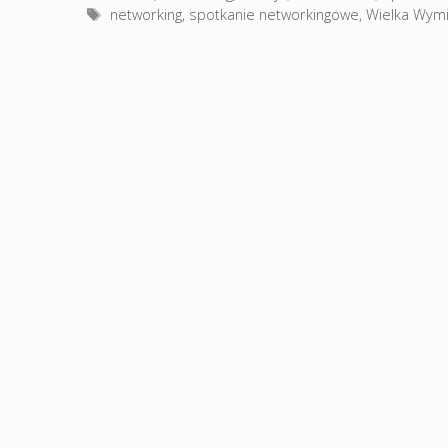
Tagi
networking
,
spotkanie networkingowe
,
Wielka Wym