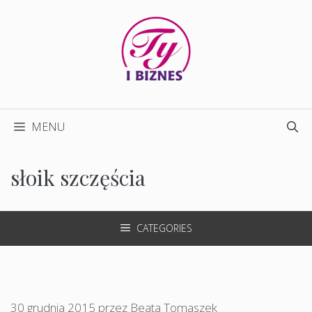
Przejdź
do
treści
MENU
słoik szczęścia
CATEGORIES
30 grudnia 2015
przez
Beata Tomaszek