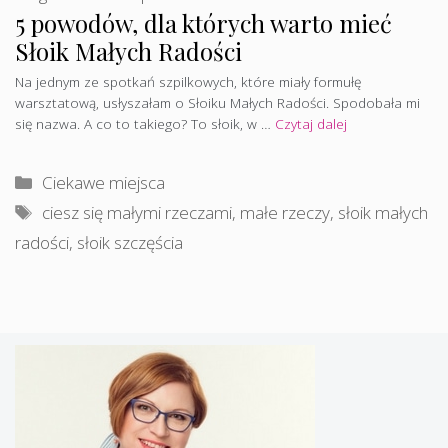
5 powodów, dla których warto mieć
Słoik Małych Radości
Na jednym ze spotkań szpilkowych, które miały formułę
warsztatową, usłyszałam o Słoiku Małych Radości. Spodobała mi
się nazwa. A co to takiego? To słoik, w …
Czytaj dalej
Kategorie
Ciekawe miejsca
Tagi
ciesz się małymi rzeczami
,
małe rzeczy
,
słoik małych
radości
,
słoik szczęścia