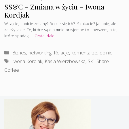
SS&C – Zmiana w życiu – Iwona
Kordjak
Witajcie, Lubicie zmiany? Boicie się ich? Szukacie? Ja lubię, ale
zależy jakie. Te, które są dla mnie przyjemne to i owszem, a te,
które spadają …
Czytaj dalej
Kategorie
Biznes, networking
,
Relacje, komentarze, opinie
Tagi
Iwona Kordjak
,
Kasia Wierzbowska
,
Skill Share
Coffee