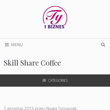
Przejdź
do
treści
MENU
Skill Share Coffee
CATEGORIES
2 września 2015
przez
Beata Tomaszek