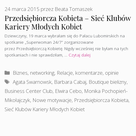
24 marca 2015
przez
Beata Tomaszek
Przedsiębiorcza Kobieta – Sieć Klubów
Kariery Młodych Kobiet
Dziewczyny, 19 marca wybrałam się do Pałacu Lubomirskich na
spotkanie „Superwoman 24/7” zorganizowane
przez Przedsiębiorczą Kobietę. Nigdy wcześniej nie byłam na tych
spotkaniach i nie sprawdziłam, …
Czytaj dalej
Kategorie
Biznes, networking
,
Relacje, komentarze, opinie
Tagi
Agata Swarnowsk
,
Barbara Cabaj
,
Boutique bielizny
,
Business Center Club
,
Elwira Cebo
,
Monika Pochopień-
Mikołajczyk
,
Nowe motywacje
,
Przedsiębiorcza Kobieta
,
Sieć Klubów Kariery Młodych Kobiet