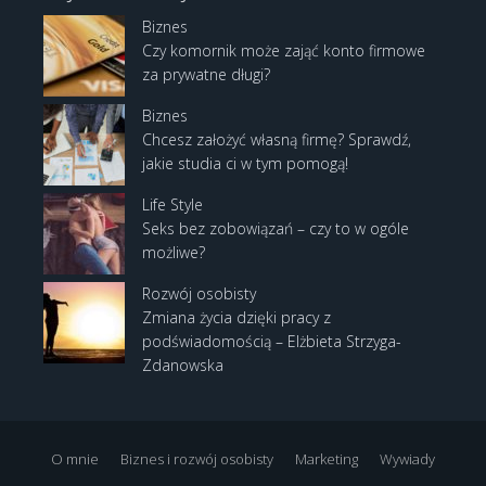
Biznes
Czy komornik może zająć konto firmowe
za prywatne długi?
Biznes
Chcesz założyć własną firmę? Sprawdź,
jakie studia ci w tym pomogą!
Life Style
Seks bez zobowiązań – czy to w ogóle
możliwe?
Rozwój osobisty
Zmiana życia dzięki pracy z
podświadomością – Elżbieta Strzyga-
Zdanowska
O mnie
Biznes i rozwój osobisty
Marketing
Wywiady