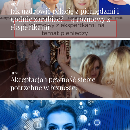
FILM
Jak uzdrowić relację z pieniędzmi i
godnie zarabiać? – 4 rozmowy z
ekspertkami
FILM
Akceptacja i pewność siebie
potrzebne w biznesie?