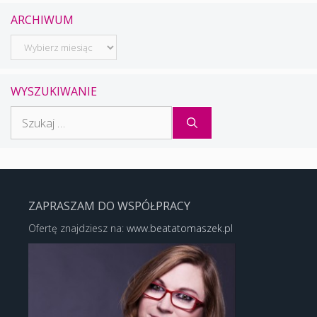
ARCHIWUM
Archiwum
WYSZUKIWANIE
Szukaj:
ZAPRASZAM DO WSPÓŁPRACY
Ofertę znajdziesz na:
www.beatatomaszek.pl