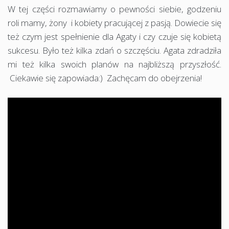
W tej części rozmawiamy o pewności siebie, godzeniu
roli mamy, żony i kobiety pracującej z pasją. Dowiecie się
też czym jest spełnienie dla Agaty i czy czuje się kobietą
sukcesu. Było też kilka zdań o szczęściu. Agata zdradziła
mi też kilka swoich planów na najbliższą przyszłość.
Ciekawie się zapowiada:) Zachęcam do obejrzenia!