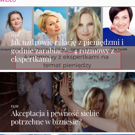
FILM
Jak uzdrowić relację z pieniędzmi i
godnie zarabiać? – 4 rozmowy z
ekspertkami
FILM
Akceptacja i pewność siebie
potrzebne w biznesie?