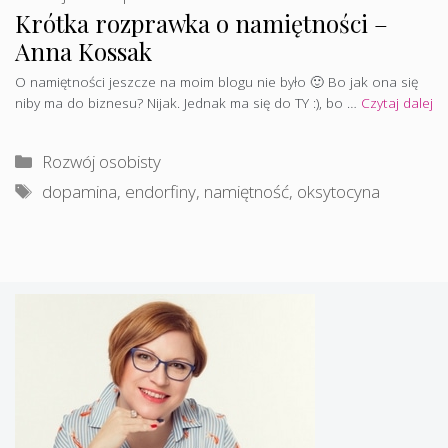
Krótka rozprawka o namiętności –
Anna Kossak
O namiętności jeszcze na moim blogu nie było 🙂 Bo jak ona się
niby ma do biznesu? Nijak. Jednak ma się do TY :), bo …
Czytaj dalej
Kategorie
Rozwój osobisty
Tagi
dopamina
,
endorfiny
,
namiętność
,
oksytocyna