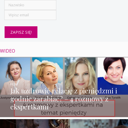
WIDEO
FILM
Jak uzdrowić relację z pieniędzmi i
godnie zarabiać? – 4 rozmowy z
ekspertkami