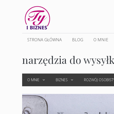
Przejdź
do
treści
STRONA GŁÓWNA
BLOG
O MNIE
narzędzia do wysyłk
O MNIE
BIZNES
ROZWÓJ OSOBIST