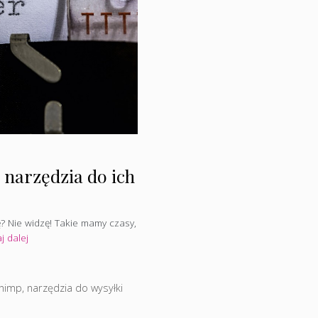
narzędzia do ich
ę? Nie widzę! Takie mamy czasy,
j dalej
Chimp
,
narzędzia do wysyłki