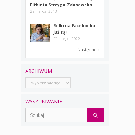
Elżbieta Strzyga-Zdanowska
29 marca, 2018
Rolki na Facebooku
już są!
23 lutego, 2022
Następne »
ARCHIWUM
Archiwum
WYSZUKIWANIE
Szukaj: