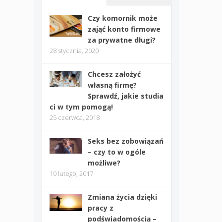
Czy komornik może
zająć konto firmowe
za prywatne długi?
28 stycznia, 2020
Chcesz założyć
własną firmę?
Sprawdź, jakie studia
ci w tym pomogą!
25 czerwca, 2018
Seks bez zobowiązań
– czy to w ogóle
możliwe?
10 lutego, 2017
Zmiana życia dzięki
pracy z
podświadomością –