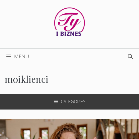
Przejdź
do
treści
MENU
moiklienci
CATEGORIES