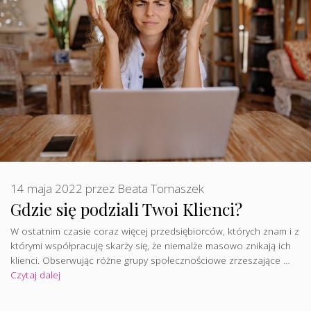
14 maja 2022
przez
Beata Tomaszek
Gdzie się podziali Twoi Klienci?
W ostatnim czasie coraz więcej przedsiębiorców, których znam i z
którymi współpracuję skarży się, że niemalże masowo znikają ich
klienci. Obserwując różne grupy społecznościowe zrzeszające …
Czytaj dalej