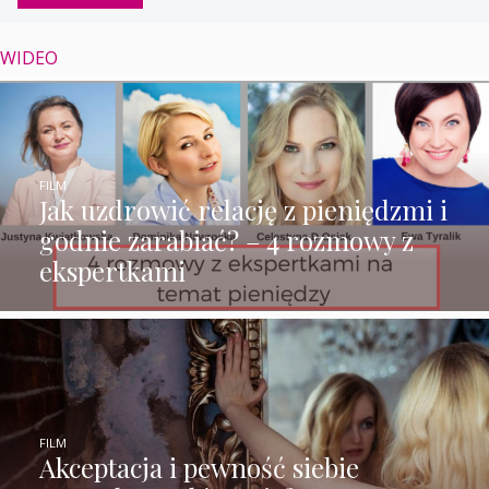
WIDEO
FILM
Jak uzdrowić relację z pieniędzmi i
godnie zarabiać? – 4 rozmowy z
ekspertkami
FILM
Akceptacja i pewność siebie