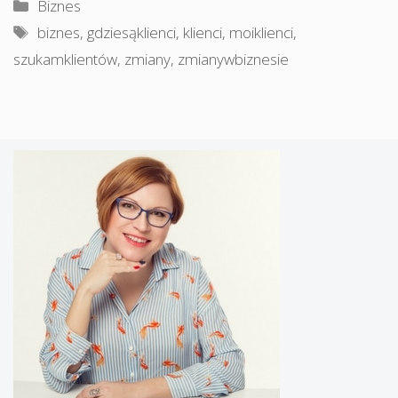
Kategorie
Biznes
Tagi
biznes
,
gdziesąklienci
,
klienci
,
moiklienci
,
szukamklientów
,
zmiany
,
zmianywbiznesie