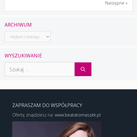
Następne »
ARCHIWUM
Archiwum
WYSZUKIWANIE
Szukaj:
ZAPRASZAM DO WSPÓŁPRACY
Ofertę znajdziesz na:
www.beatatomaszek.pl