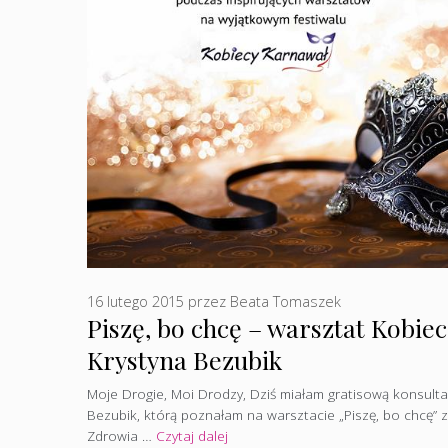
16 lutego 2015
przez
Beata Tomaszek
Piszę, bo chcę – warsztat Kobi
Krystyna Bezubik
Moje Drogie, Moi Drodzy, Dziś miałam gratisową konsulta
Bezubik, którą poznałam na warsztacie „Piszę, bo chcę”
Zdrowia …
Czytaj dalej