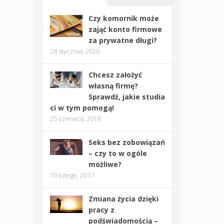
Czy komornik może
zająć konto firmowe
za prywatne długi?
28 stycznia, 2020
Chcesz założyć
własną firmę?
Sprawdź, jakie studia
ci w tym pomogą!
25 czerwca, 2018
Seks bez zobowiązań
– czy to w ogóle
możliwe?
10 lutego, 2017
Zmiana życia dzięki
pracy z
podświadomością –