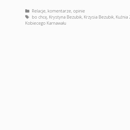
Kategorie
Relacje, komentarze, opinie
Tagi
bo chcę
,
Krystyna Bezubik
,
Krzysia Bezubik
,
Kuźnia
Kobiecego Karnawału