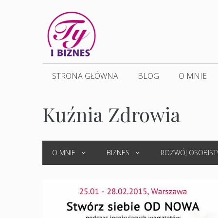
Przejdź
do
treści
STRONA GŁÓWNA
BLOG
O MNIE
Kuźnia Zdrowia
O MNIE
BIZNES
ROZWÓJ OSOBIST