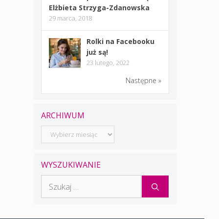
Elżbieta Strzyga-Zdanowska
29 marca, 2018
Rolki na Facebooku
już są!
23 lutego, 2022
Następne »
ARCHIWUM
Archiwum
WYSZUKIWANIE
Szukaj: