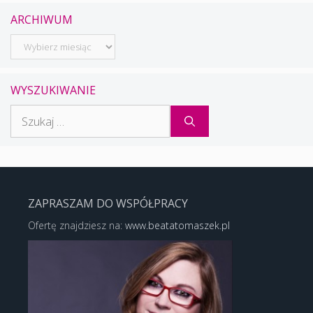
ARCHIWUM
Archiwum
WYSZUKIWANIE
Szukaj:
ZAPRASZAM DO WSPÓŁPRACY
Ofertę znajdziesz na:
www.beatatomaszek.pl