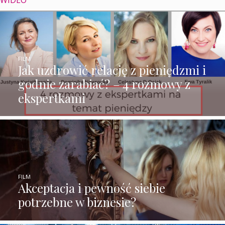
FILM
Jak uzdrowić relację z pieniędzmi i
godnie zarabiać? – 4 rozmowy z
ekspertkami
FILM
Akceptacja i pewność siebie
potrzebne w biznesie?