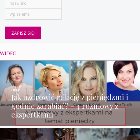
WIDEO
FILM
Jak uzdrowić relację z pieniędzmi i
godnie zarabiać? – 4 rozmowy z
ekspertkami