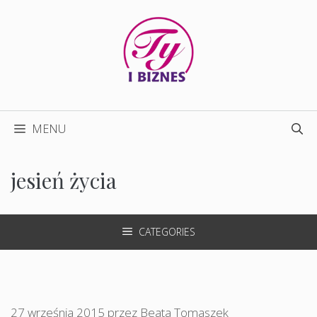
Przejdź
do
treści
MENU
jesień życia
CATEGORIES
27 września 2015
przez
Beata Tomaszek