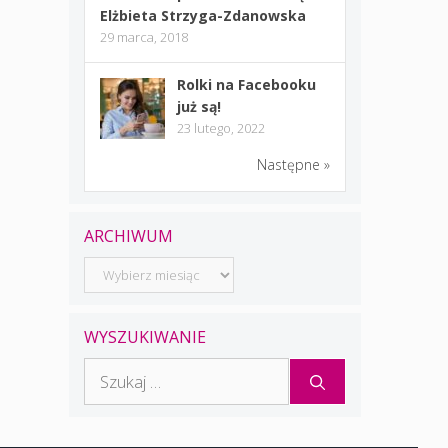
Elżbieta Strzyga-Zdanowska
29 marca, 2018
Rolki na Facebooku
już są!
23 lutego, 2022
Następne »
ARCHIWUM
Archiwum
WYSZUKIWANIE
Szukaj: