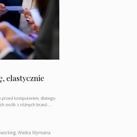
, elastycznie
u przed komputerem, dlatego
wych osób z różnych branż …
tworking
,
Wielka Wymiana