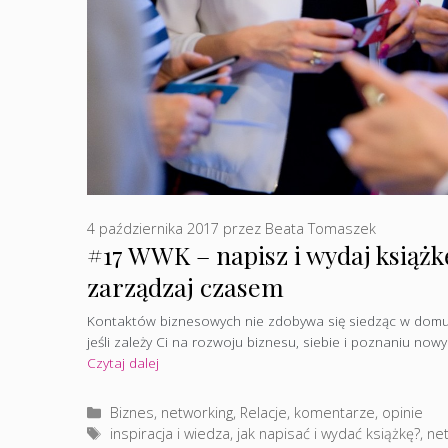
4 października 2017
przez
Beata Tomaszek
#17 WWK – napisz i wydaj książkę
zarządzaj czasem
Kontaktów biznesowych nie zdobywa się siedząc w dom
jeśli zależy Ci na rozwoju biznesu, siebie i poznaniu no
Czytaj dalej
Kategorie
Biznes, networking
,
Relacje, komentarze, opinie
Tagi
inspiracja i wiedza
,
jak napisać i wydać książkę?
,
ne