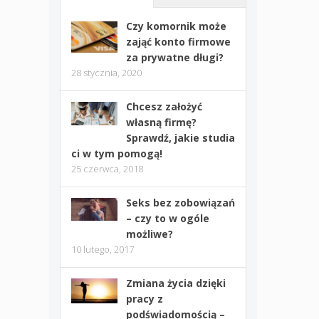
Czy komornik może
zająć konto firmowe
za prywatne długi?
28 stycznia, 2020
Chcesz założyć
własną firmę?
Sprawdź, jakie studia
ci w tym pomogą!
25 czerwca, 2018
Seks bez zobowiązań
– czy to w ogóle
możliwe?
10 lutego, 2017
Zmiana życia dzięki
pracy z
podświadomością –