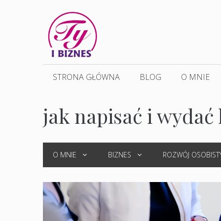
Przejdź
do
treści
STRONA GŁÓWNA
BLOG
O MNIE
jak napisać i wydać 
O MNIE
BIZNES
ROZWÓJ OSOBIST