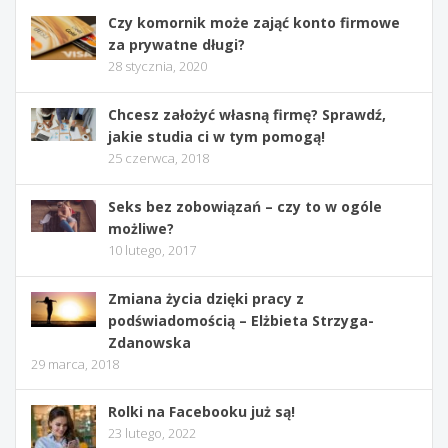
Czy komornik może zająć konto firmowe
za prywatne długi?
28 stycznia, 2020
Chcesz założyć własną firmę? Sprawdź,
jakie studia ci w tym pomogą!
25 czerwca, 2018
Seks bez zobowiązań – czy to w ogóle
możliwe?
10 lutego, 2017
Zmiana życia dzięki pracy z
podświadomością – Elżbieta Strzyga-
Zdanowska
29 marca, 2018
Rolki na Facebooku już są!
23 lutego, 2022