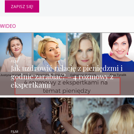
WIDEO
FILM
Jak uzdrowić relację z pieniędzmi i
godnie zarabiać? – 4 rozmowy z
ekspertkami
FILM