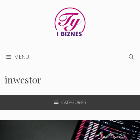
Przejdź
do
treści
MENU
inwestor
CATEGORIES