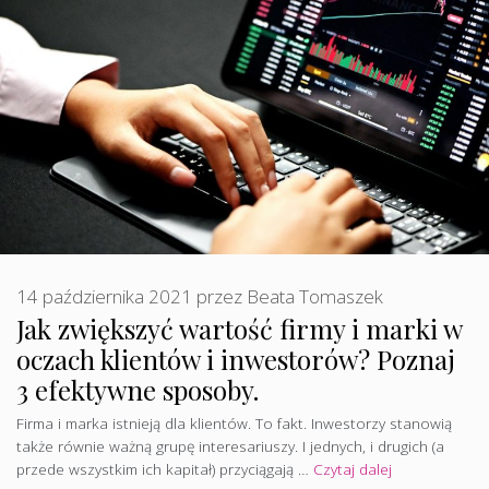
14 października 2021
przez
Beata Tomaszek
Jak zwiększyć wartość firmy i marki w
oczach klientów i inwestorów? Poznaj
3 efektywne sposoby.
Firma i marka istnieją dla klientów. To fakt. Inwestorzy stanowią
także równie ważną grupę interesariuszy. I jednych, i drugich (a
przede wszystkim ich kapitał) przyciągają …
Czytaj dalej