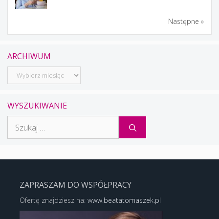
Następne »
ARCHIWUM
Archiwum
WYSZUKIWANIE
Szukaj:
ZAPRASZAM DO WSPÓŁPRACY
Ofertę znajdziesz na:
www.beatatomaszek.pl