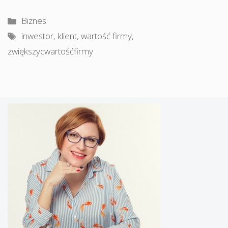
Kategorie
Biznes
Tagi
inwestor
,
klient
,
wartość firmy
,
zwiększycwartośćfirmy