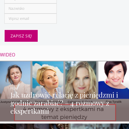
WIDEO
FILM
Jak uzdrowić relację z pieniędzmi i
godnie zarabiać? – 4 rozmowy z
ekspertkami