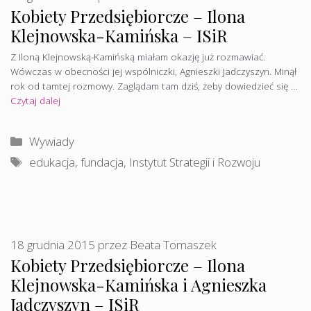
Kobiety Przedsiębiorcze – Ilona
Klejnowska-Kamińska – ISiR
Z Iloną Klejnowską-Kamińską miałam okazję już rozmawiać.
Wówczas w obecności jej wspólniczki, Agnieszki Jadczyszyn. Minął
rok od tamtej rozmowy. Zaglądam tam dziś, żeby dowiedzieć się …
Czytaj dalej
Kategorie
Wywiady
Tagi
edukacja
,
fundacja
,
Instytut Strategii i Rozwoju
18 grudnia 2015
przez
Beata Tomaszek
Kobiety Przedsiębiorcze – Ilona
Klejnowska-Kamińska i Agnieszka
Jadczyszyn – ISiR