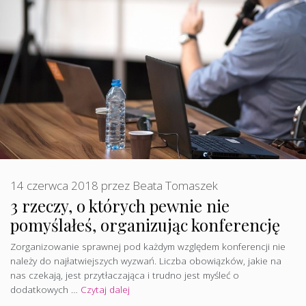
14 czerwca 2018
przez
Beata Tomaszek
3 rzeczy, o których pewnie nie
pomyślałeś, organizując konferencję
Zorganizowanie sprawnej pod każdym względem konferencji nie
należy do najłatwiejszych wyzwań. Liczba obowiązków, jakie na
nas czekają, jest przytłaczająca i trudno jest myśleć o
dodatkowych …
Czytaj dalej