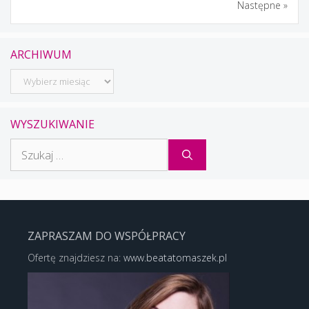
Następne »
ARCHIWUM
Archiwum
WYSZUKIWANIE
Szukaj:
ZAPRASZAM DO WSPÓŁPRACY
Ofertę znajdziesz na:
www.beatatomaszek.pl