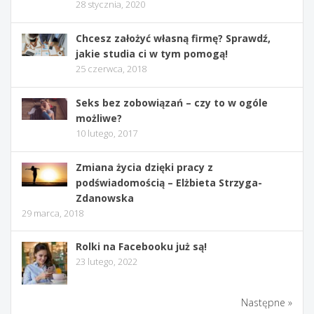
28 stycznia, 2020
Chcesz założyć własną firmę? Sprawdź,
jakie studia ci w tym pomogą!
25 czerwca, 2018
Seks bez zobowiązań – czy to w ogóle
możliwe?
10 lutego, 2017
Zmiana życia dzięki pracy z
podświadomością – Elżbieta Strzyga-
Zdanowska
29 marca, 2018
Rolki na Facebooku już są!
23 lutego, 2022
Następne »