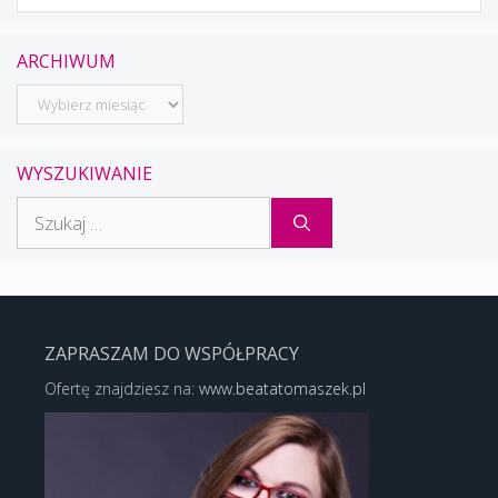
ARCHIWUM
Archiwum
WYSZUKIWANIE
Szukaj:
ZAPRASZAM DO WSPÓŁPRACY
Ofertę znajdziesz na:
www.beatatomaszek.pl