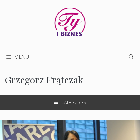
Przejdź
do
treści
MENU
Grzegorz Frątczak
CATEGORIES