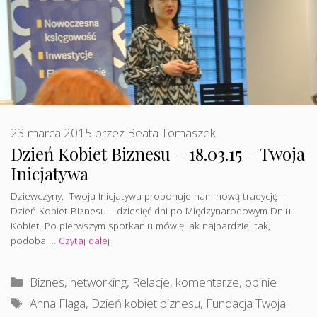
23 marca 2015
przez
Beata Tomaszek
Dzień Kobiet Biznesu – 18.03.15 – Twoja
Inicjatywa
Dziewczyny, Twoja Inicjatywa proponuje nam nową tradycję –
Dzień Kobiet Biznesu – dziesięć dni po Międzynarodowym Dniu
Kobiet. Po pierwszym spotkaniu mówię jak najbardziej tak,
podoba …
Czytaj dalej
Kategorie
Biznes, networking
,
Relacje, komentarze, opinie
Tagi
Anna Flaga
,
Dzień kobiet biznesu
,
Fundacja Twoja