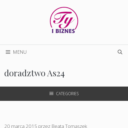
Przejdź
do
treści
MENU
doradztwo As24
CATEGORIES
20 marca 2015
przez
Beata Tomaszek