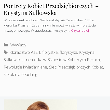
Portrety Kobiet Przedsiębiorczych –
Krystyna Sułkowska
Witajcie week endowo, Wydawałoby się, że autobus 188 w
kierunku Pragi ani żaden inny, nie mogą wnieść w moje życie
niczego nowego. W autobusach wszyscy …
Czytaj dalej
Kategorie
Wywiady
Tagi
doradztwo As24
,
florystka
,
florystyka
,
Krystyna
Sułkowska
,
mentorka w Biznesie w Kobiecych Rękach
,
Rewolucje kwiaciarniane
,
Sieć Przedsiębiorczych Kobiet
,
szkolenia coaching