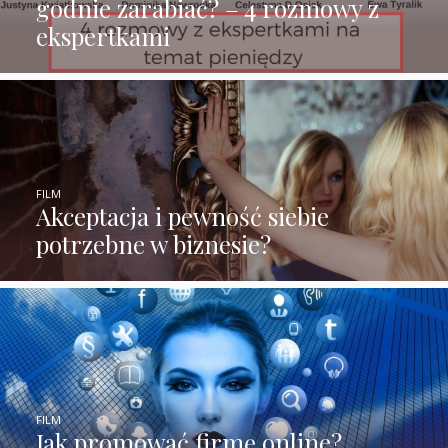
godnie zarabiać? – 4 rozmowy z
ekspertkami
FILM
Akceptacja i pewność siebie
potrzebne w biznesie?
FILM
Jak promować firmę online?