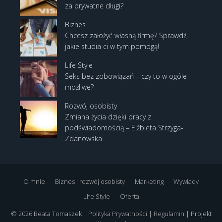
za prywatne długi?
Biznes
Chcesz założyć własną firmę? Sprawdź,
jakie studia ci w tym pomogą!
Life Style
Seks bez zobowiązań – czy to w ogóle
możliwe?
Rozwój osobisty
Zmiana życia dzięki pracy z
podświadomością – Elżbieta Strzyga-
Zdanowska
O mnie
Biznes i rozwój osobisty
Marketing
Wywiady
Life Style
Oferta
© 2026 Beata Tomaszek |
Polityka Prywatności
|
Regulamin
| Projekt