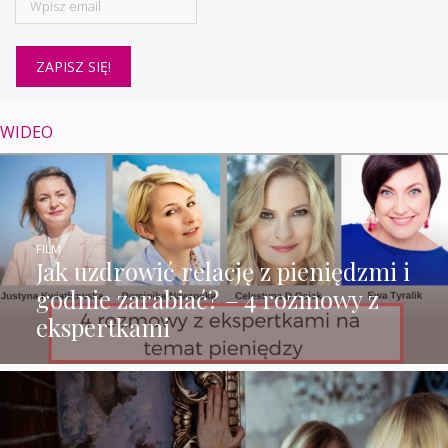
WIDEO
FILM
Jak uzdrowić relację z pieniędzmi i
godnie zarabiać? – 4 rozmowy z
ekspertkami