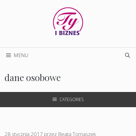
Przejdź
do
treści
MENU
dane osobowe
CATEGORIES
28 stycznia 2017
przez
Beata Tomaszek