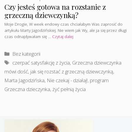
Czy jesteś gotowa na rozstanie z
grzeczną dziewczynką?
Moje Drogie, W week endowy czas chciałabym Was zaprosić do
artykułu Marty Jagodzińskiej. Nie wiem jak Wy, ale ja się przez długi
czas odnajdywałam się …
Czytaj dalej
Kategorie
Bez kategorii
Tagi
czerpać satysfakcję z życia
,
Grzeczna dziewczynka
mówi dość
,
jak się rozstać z grzeczną dziewczynką
,
Marta Jagodzińska
,
Nie czekaj - działaj!
,
program
Grzeczna dzieczynka
,
żyć pełnią życia