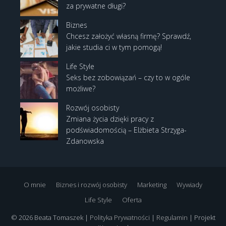
za prywatne długi?
Biznes
Chcesz założyć własną firmę? Sprawdź,
jakie studia ci w tym pomogą!
Life Style
Seks bez zobowiązań – czy to w ogóle
możliwe?
Rozwój osobisty
Zmiana życia dzięki pracy z
podświadomością – Elżbieta Strzyga-
Zdanowska
O mnie
Biznes i rozwój osobisty
Marketing
Wywiady
Life Style
Oferta
© 2026 Beata Tomaszek |
Polityka Prywatności
|
Regulamin
| Projekt