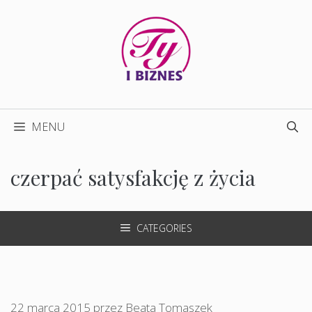
Przejdź
do
treści
MENU
czerpać satysfakcję z życia
CATEGORIES
22 marca 2015
przez
Beata Tomaszek