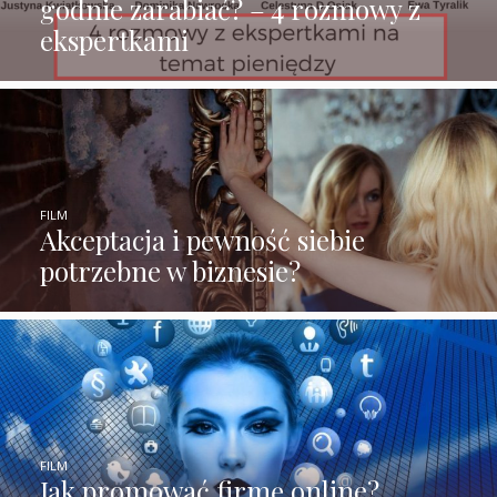
godnie zarabiać? – 4 rozmowy z
ekspertkami
FILM
Akceptacja i pewność siebie
potrzebne w biznesie?
FILM
Jak promować firmę online?