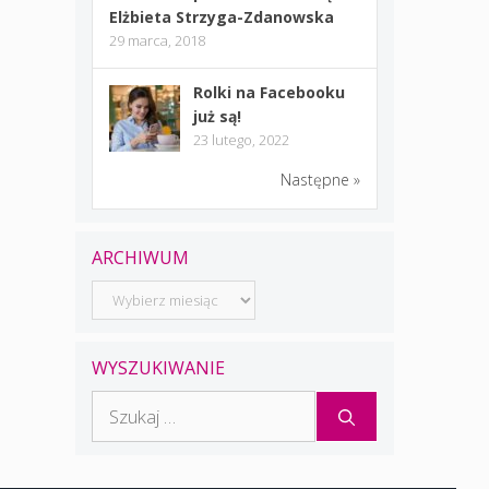
Elżbieta Strzyga-Zdanowska
29 marca, 2018
Rolki na Facebooku
już są!
23 lutego, 2022
Następne »
ARCHIWUM
Archiwum
WYSZUKIWANIE
Szukaj: