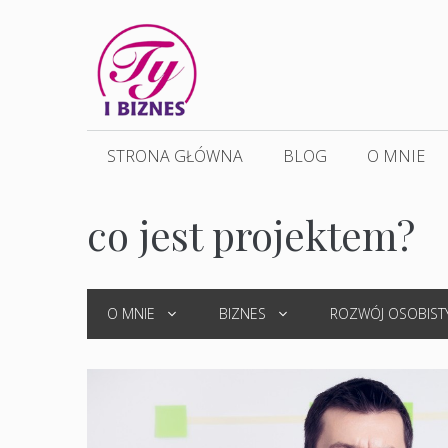
Przejdź
do
treści
STRONA GŁÓWNA
BLOG
O MNIE
co jest projektem?
O MNIE
BIZNES
ROZWÓJ OSOBIST