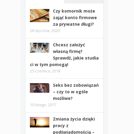
Czy komornik może
zająć konto firmowe
za prywatne długi?
28 stycznia, 2020
Chcesz założyć
własną firmę?
Sprawdź, jakie studia
ci w tym pomogą!
25 czerwca, 2018
Seks bez zobowiązań
– czy to w ogóle
możliwe?
10 lutego, 2017
Zmiana życia dzięki
pracy z
podświadomością –