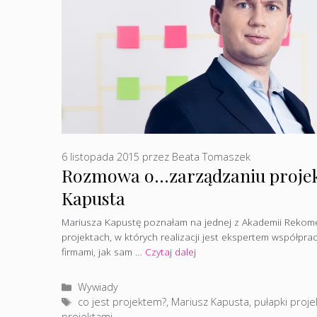
6 listopada 2015
przez
Beata Tomaszek
Rozmowa o…zarządzaniu projek
Kapusta
Mariusza Kapustę poznałam na jednej z Akademii Rekome
projektach, w których realizacji jest ekspertem współpra
firmami, jak sam …
Czytaj dalej
Kategorie
Wywiady
Tagi
co jest projektem?
,
Mariusz Kapusta
,
pułapki proj
projektami