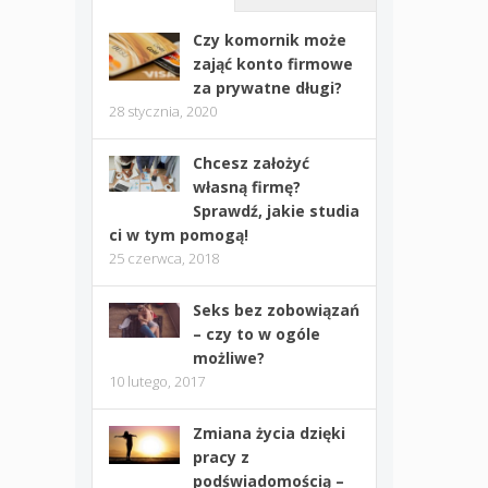
Czy komornik może
zająć konto firmowe
za prywatne długi?
28 stycznia, 2020
Chcesz założyć
własną firmę?
Sprawdź, jakie studia
ci w tym pomogą!
25 czerwca, 2018
Seks bez zobowiązań
– czy to w ogóle
możliwe?
10 lutego, 2017
Zmiana życia dzięki
pracy z
podświadomością –