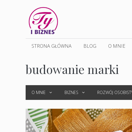
Przejdź
do
treści
STRONA GŁÓWNA
BLOG
O MNIE
budowanie marki
O MNIE
BIZNES
ROZWÓJ OSOBIST