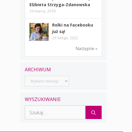
Elżbieta Strzyga-Zdanowska
29 marca, 2018
Rolki na Facebooku
już są!
23 lutego, 2022
Następne »
ARCHIWUM
Archiwum
WYSZUKIWANIE
Szukaj: