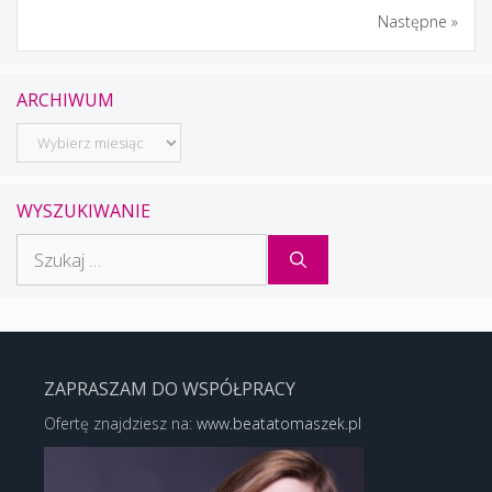
Następne »
ARCHIWUM
Archiwum
WYSZUKIWANIE
Szukaj:
ZAPRASZAM DO WSPÓŁPRACY
Ofertę znajdziesz na:
www.beatatomaszek.pl