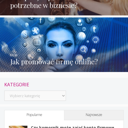
potrzebne w biznesie?
FILM
Jak promować firmę online?
KATEGORIE
Kategorie
Popularne
Najnowsze
Czy komornik może zająć konto firmowe