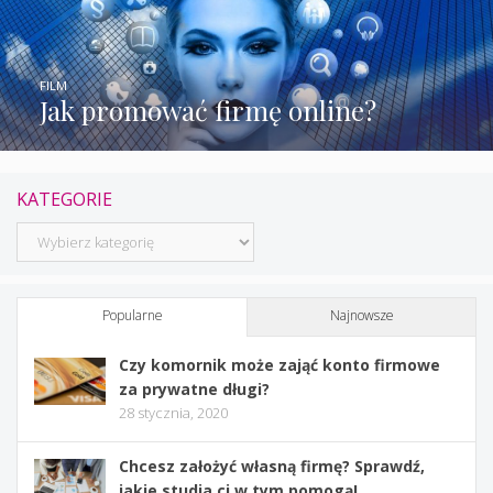
FILM
Jak promować firmę online?
KATEGORIE
Kategorie
Popularne
Najnowsze
Czy komornik może zająć konto firmowe
za prywatne długi?
28 stycznia, 2020
Chcesz założyć własną firmę? Sprawdź,
jakie studia ci w tym pomogą!