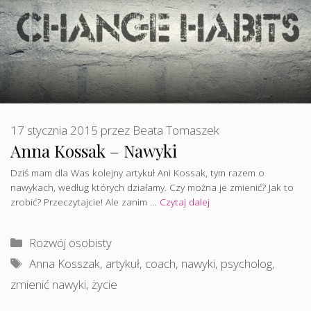
17 stycznia 2015
przez
Beata Tomaszek
Anna Kossak – Nawyki
Dziś mam dla Was kolejny artykuł Ani Kossak, tym razem o
nawykach, według których działamy. Czy można je zmienić? Jak to
zrobić? Przeczytajcie! Ale zanim …
Czytaj dalej
Kategorie
Rozwój osobisty
Tagi
Anna Kosszak
,
artykuł
,
coach
,
nawyki
,
psycholog
,
zmienić nawyki
,
życie