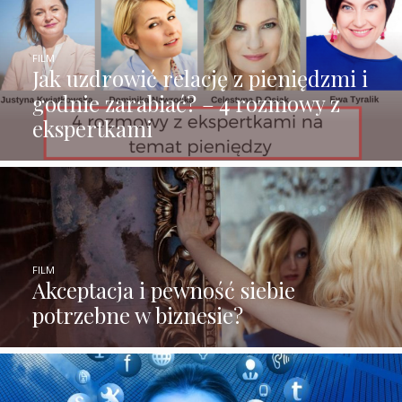
FILM
Jak uzdrowić relację z pieniędzmi i
godnie zarabiać? – 4 rozmowy z
ekspertkami
FILM
Akceptacja i pewność siebie
potrzebne w biznesie?