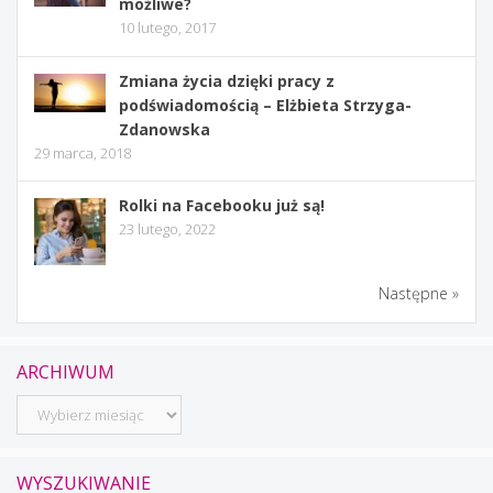
możliwe?
10 lutego, 2017
Zmiana życia dzięki pracy z
podświadomością – Elżbieta Strzyga-
Zdanowska
29 marca, 2018
Rolki na Facebooku już są!
23 lutego, 2022
Następne »
ARCHIWUM
Archiwum
WYSZUKIWANIE