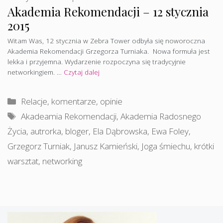
Akademia Rekomendacji – 12 stycznia
2015
Witam Was, 12 stycznia w Zebra Tower odbyła się noworoczna
Akademia Rekomendacji Grzegorza Turniaka. Nowa formuła jest
lekka i przyjemna. Wydarzenie rozpoczyna się tradycyjnie
networkingiem. …
Czytaj dalej
Kategorie
Relacje, komentarze, opinie
Tagi
Akadeamia Rekomendacji
,
Akademia Radosnego
Życia
,
autrorka
,
bloger
,
Ela Dąbrowska
,
Ewa Foley
,
Grzegorz Turniak
,
Janusz Kamieński
,
Joga śmiechu
,
krótki
warsztat
,
networking