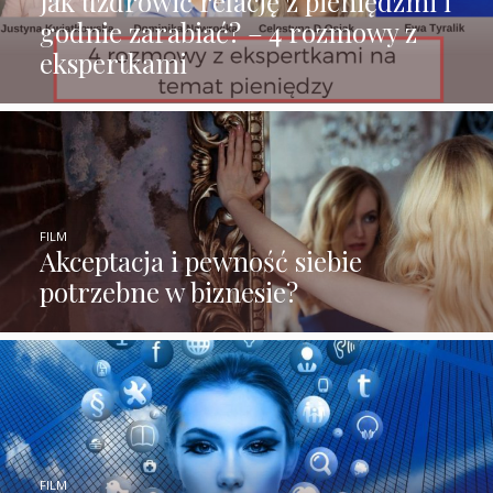
Jak uzdrowić relację z pieniędzmi i
godnie zarabiać? – 4 rozmowy z
ekspertkami
FILM
Akceptacja i pewność siebie
potrzebne w biznesie?
FILM