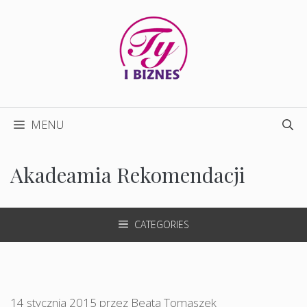
Przejdź
do
treści
MENU
Akadeamia Rekomendacji
CATEGORIES
14 stycznia 2015
przez
Beata Tomaszek