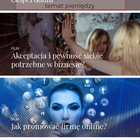
FILM
Akceptacja i pewność siebie
potrzebne w biznesie?
FILM
Jak promować firmę online?