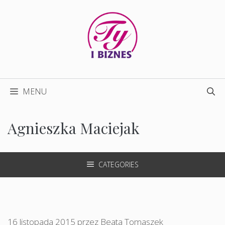
Przejdź
do
treści
MENU
Agnieszka Maciejak
CATEGORIES
16 listopada 2015
przez
Beata Tomaszek