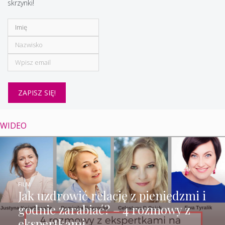
skrzynki!
WIDEO
FILM
Jak uzdrowić relację z pieniędzmi i
godnie zarabiać? – 4 rozmowy z
ekspertkami