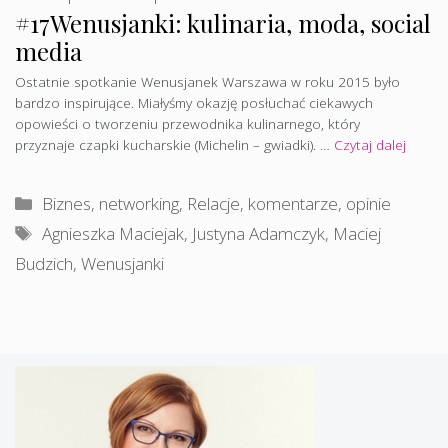
#17Wenusjanki: kulinaria, moda, social
media
Ostatnie spotkanie Wenusjanek Warszawa w roku 2015 było
bardzo inspirujące. Miałyśmy okazję posłuchać ciekawych
opowieści o tworzeniu przewodnika kulinarnego, który
przyznaje czapki kucharskie (Michelin – gwiadki). …
Czytaj dalej
Kategorie
Biznes, networking
,
Relacje, komentarze, opinie
Tagi
Agnieszka Maciejak
,
Justyna Adamczyk
,
Maciej
Budzich
,
Wenusjanki