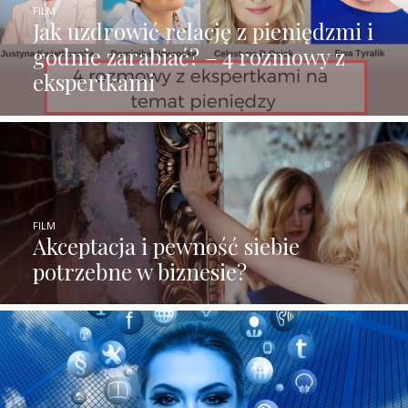
FILM
Jak uzdrowić relację z pieniędzmi i
godnie zarabiać? – 4 rozmowy z
ekspertkami
FILM
Akceptacja i pewność siebie
potrzebne w biznesie?