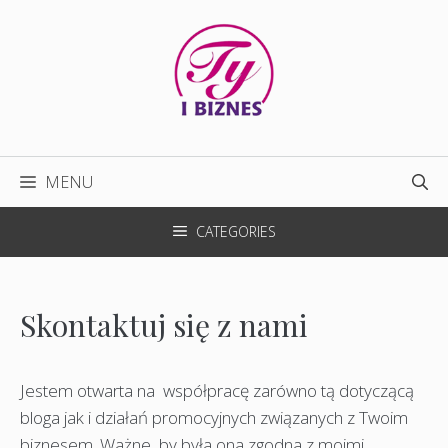
Przejdź
do
treści
MENU
CATEGORIES
Skontaktuj się z nami
Jestem otwarta na współpracę zarówno tą dotyczącą
bloga jak i działań promocyjnych związanych z Twoim
biznesem. Ważne, by była ona zgodna z moimi