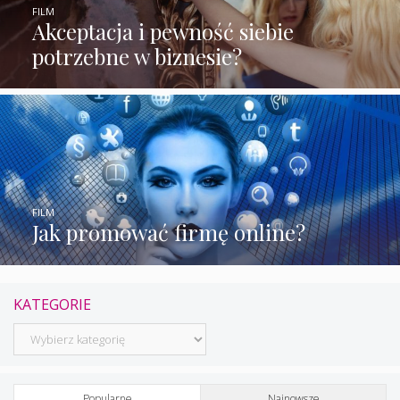
FILM
Akceptacja i pewność siebie
potrzebne w biznesie?
FILM
Jak promować firmę online?
KATEGORIE
Kategorie
Popularne
Najnowsze