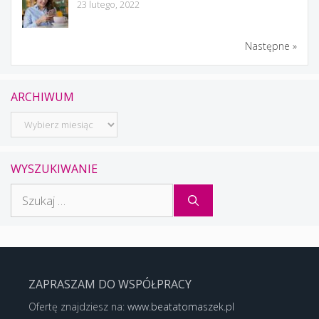
23 lutego, 2022
Następne »
ARCHIWUM
Archiwum
WYSZUKIWANIE
Szukaj:
ZAPRASZAM DO WSPÓŁPRACY
Ofertę znajdziesz na:
www.beatatomaszek.pl