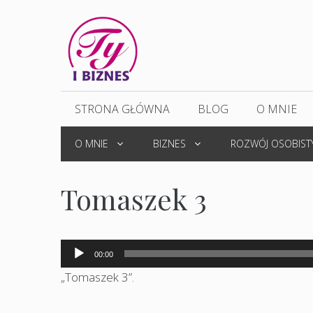
Przejdź
do
treści
STRONA GŁÓWNA
BLOG
O MNIE
O MNIE
BIZNES
ROZWÓJ OSOBIST
Tomaszek 3
Odtwarzacz
00:00
plików
„Tomaszek 3”.
dźwiękowych