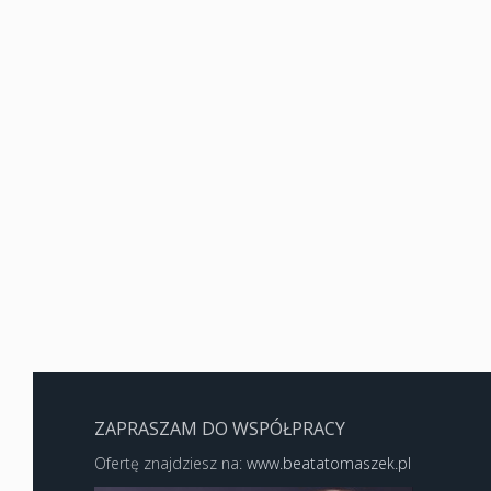
ZAPRASZAM DO WSPÓŁPRACY
Ofertę znajdziesz na:
www.beatatomaszek.pl