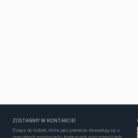
ZOSTAŃMY W KONTAKCIE!
Dołącz do kobiet, które jako pierwsze dowiadują się o
specjalnych promocjach i konkursach oraz nowościach