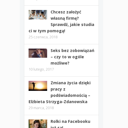
Chcesz założyć
własną firmę?
Sprawdź, jakie studia
ci w tym pomogą!
25 czerwca, 2018
Seks bez zobowiązań
– czy to w ogóle
możliwe?
10 lutego, 2017
Zmiana życia dzięki
pracy z
podświadomością –
Elżbieta Strzyga-Zdanowska
29 marca, 2018
Rolki na Facebooku
już są!