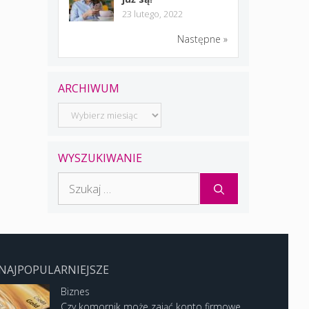
23 lutego, 2022
Następne »
ARCHIWUM
Archiwum
WYSZUKIWANIE
Szukaj:
NAJPOPULARNIEJSZE
Biznes
Czy komornik może zająć konto firmowe