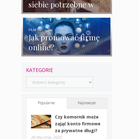
siebie potrzebne w
biznesie?
FILM
Jak promować firmę
online?
KATEGORIE
Kategorie
Popularne
Najnowsze
Czy komornik może
zająć konto firmowe
za prywatne długi?
28 stycznia, 2020