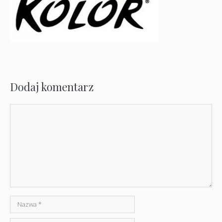
Dodaj komentarz
Komentarz
Nazwa