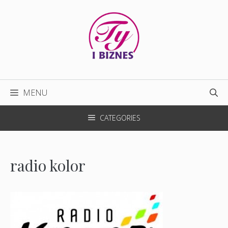
Przejdź
do
treści
MENU
CATEGORIES
radio kolor