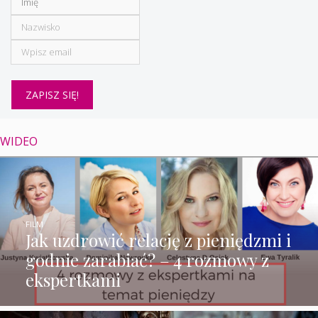
WIDEO
FILM
Jak uzdrowić relację z pieniędzmi i
godnie zarabiać? – 4 rozmowy z
ekspertkami